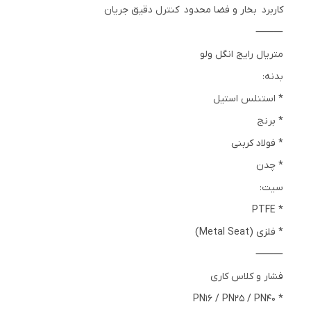
کاربرد بخار و فضا محدود کنترل دقیق جریان
⸻
متریال رایج انگل ولو
بدنه:
* استنلس استیل
* برنج
* فولاد کربنی
* چدن
سیت:
* PTFE
* فلزی (Metal Seat)
⸻
فشار و کلاس کاری
* PN16 / PN25 / PN40