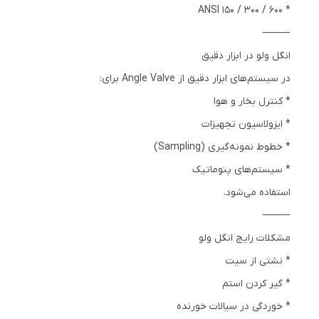
* ANSI 150 / 300 / 600
⸻
انگل ولو در ابزار دقیق
در سیستم‌های ابزار دقیق از Angle Valve برای:
* کنترل بخار و هوا
* ایزولاسیون تجهیزات
* خطوط نمونه‌گیری (Sampling)
* سیستم‌های پنوماتیک
استفاده می‌شود.
⸻
مشکلات رایج انگل ولو
* نشتی از سیت
* گیر کردن استم
* خوردگی در سیالات خورنده