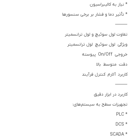
* نیاز به کالیبراسیون
* تأثیر دما و فشار بر برخی سنسورها
⸻
تفاوت لول سوئیچ و لول ترانسمیتر
ویژگی لول سوئیچ لول ترانسمیتر
خروجی On/Off پیوسته
دقت متوسط بالا
کاربرد آلارم کنترل فرآیند
⸻
کاربرد در ابزار دقیق
تجهیزات سطح به سیستم‌های:
* PLC
* DCS
* SCADA