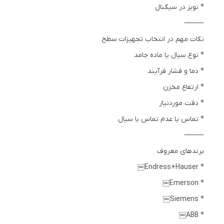
* نویز در سیگنال
⸻
نکات مهم در انتخاب تجهیزات سطح
* نوع سیال یا ماده جامد
* دما و فشار فرآیند
* ارتفاع مخزن
* دقت موردنیاز
* تماس یا عدم تماس با سیال
⸻
برندهای معروف
* Endress+Hauser￼
* Emerson￼
* Siemens￼
* ABB￼