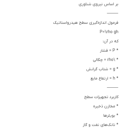
بر اساس نیروی شناوری
⸻
فرمول اندازه‌گیری سطح هیدرواستاتیک
P=\rho gh
که در آن:
* P = فشار
* \rho = چگالی
* g = شتاب گرانش
* h = ارتفاع مایع
⸻
کاربرد تجهیزات سطح
* مخازن ذخیره
* بویلرها
* تانک‌های نفت و گاز