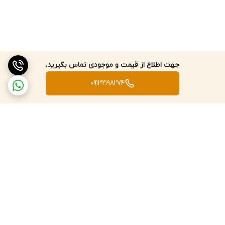
جهت اطلاع از قیمت و موجودی تماس بگیرید.
09132198274
برگشت به بالا