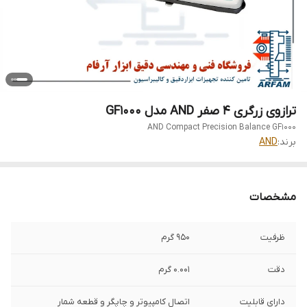
ترازوی زرگری 4 صفر AND مدل GF1000
AND Compact Precision Balance GF1000
برند:
AND
مشخصات
ظرفیت
950 گرم
دقت
0.001 گرم
دارای قابلیت
اتصال کامپیوتر و چاپگر و قطعه شمار