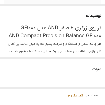
روش کالیبره
کالیبراسیون دستی
توضیحات
ترازوی زرگری 4 صفر AND مدل GF1000
AND Compact Precision Balance GF1000
هر جا که سخن از استحکام و سرعت بسیار بالا به میان بیاید، بی گمان
نام ترازوی AND مدل GF1000 می درخشد. این دستگاه با داشتن قابلیت
وزن کشی، قادر است که عمل قطعه شماری را با دقت بالایی انجام دهد.
این
ترازوی AND ژاپن
از دستگاه های پرفروش موجود در بازار شناخته می
نظرات
شود که برای مصارفی همچون آزمایشگاه ها و مشاغل مرتبط مورد
استفاده واقع می گردد. دستگاه فوق که با استفاده از بهترین و مرغوب
ترین مواد ساخته شده، قادر است عملیات توزین را با بهترین عملکرد
دسته‌بندی
:
اندازه گیری
انجام دهد. قرار گیری محفظه ای بر روی این دستگاه عمل توزین را بدور
از هر گونه هوای تأثیر گذار بر عمل وزن کشی انجام می دهد و قادر به