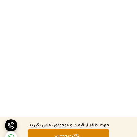
ترازوی آزمایشگاهی and ژاپن GF1000
سینی ترازوی آزمایشگاهی and ژاپن GF1000 با استفاده از محفظه ی
شیشه ای شفاف قابل رویت است این سینی از جنس استیل با ابعادی
معادل 130 × 130 میلیمتر ساخته می شود که در برابر زنگ زدن مقاوم می
باشد. همچنین بدنه ی این دستگاه که از پلاستیک فشرده ساخته شده،
در برابر ضربه و شکستگی ایمن می شود. برای نمایش اعداد و ارقام توزین
شده، صفحه ی نمایشگر شفاف با نمایش اعداد در فونت مناسب در نظر
گرفته شده که دید مناسبی را برای مصرف کننده فراهم می سازد که در
کنار این صفحه نمایشگر 6 دکمه با چینش مرتبی کنار یکدیگر قرار گرفته
اند.
توجه داشته باشید که به همراه این ترازو اقلامی نظیر کفه استیل، قاب
محافظ ترازو جهت مقابله با گرد و غبار و باد، آدابتور، دفترچه راهنمای
جهت اطلاع از قیمت و موجودی تماس بگیرید.
ترازو وجود دارد. محصول معرفی شده با یک سال گارانتی بی قید و شرط
قابل عرضه شدن است.
09132198274