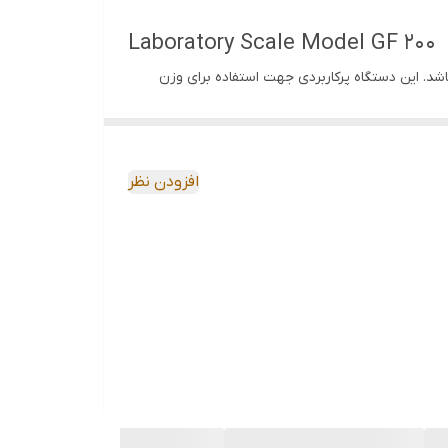
Laboratory Scale Model GF 200
زیورآلات و نقره فروشی می باشد. این دستگاه پرکاربردی جهت استفاده برای وزن
ن مواد سبک مناسب است به همین دقیق برای محاسبه
 شفاف بوده و به راحتی می توان اقلام قرار گرفته روی
د. کفه ی اندازه گیری توزین گرمی از جنس استیل است که خاصیت ضد زنگ دارد و با ابعاد 130 × 130 میلی‌ متر ساخته می شود که شکل مربعی به این کفه ی اندازه
افزودن نظر
ری نیز 200 گرم است.
ا همانطور که می دانید این ابزار ها از حساس ترین
 دور تا دور کفه اندازه گیری بسیار مهم است تا
نع از ورود آن ها شود. سری GF این دستگاه ها از کاربردی ترین ترازو ها می باشند که به سبب ظرافت و دقتی که در
ی دستگاه جایگاهی برای صفحه نمایشگر و دکمه های
اد می شود به علاوه این که این نمایشگر LCD به وضوح اعداد را نمایش می دهد. محفظه ی قرار گرفته در دور سینی، شفاف