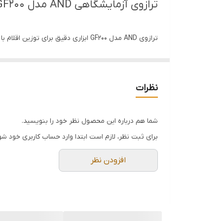
ترازوی آزمایشگاهی AND مدل GF200
گیری اقلام سبک و گرمی ست که این کار را با سرعت عمل 
ی دقیق و بدور از عواملی تأثیر گذار بر وزن مواد، محفظ
نظرات
گیری می دهد. دور تا دور این سینی را فضای محفظه پوشانده 
دیگر توضیحات ترازوی AND مدل GF200
شما هم درباره این محصول نظر خود را بنویسید.
and کمپانی سازنده ی انواع ترازو های آزمایشگاهی می
برای ثبت نظر، لازم است ابتدا وارد حساب کاربری خود شو
دستگاه های موجود در آزمایشگاه ها می باشند که باید ت
افزودن نظر
ساخت آن ها بکار رفته یکی از برترین دستگاه ها شناخته
ظرفیت قابل توزین برای این
ترازوی AND
، برابر