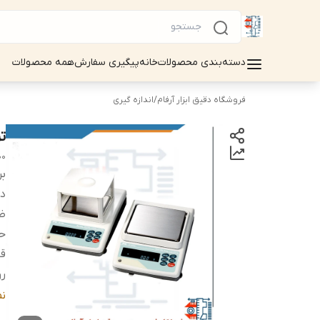
دسته‌بندی محصولات
خانه
پیگیری سفارش
همه محصولات
فروشگاه دقیق ابزار آرفام
/
اندازه گیری
تر
00
بر
دس
ظ
ح
قا
رو
دا
ن