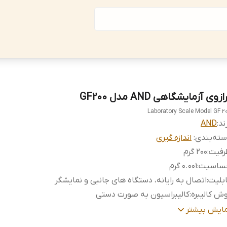
ازوی آزمایشگاهی AND مدل GF200
Laboratory Scale Model GF 2
ند:
AND
ته‌بندی
:
اندازه گیری
رفیت
:
200 گرم
ساسیت
:
0.001 گرم
بلیت
:
اتصال به رایانه، دستگاه های جانبی و نمایشگر
ش کالیبره
:
کالیبراسیون به صورت دستی
رای ویژگی
:
شمردن قطعه
مایش بیشتر