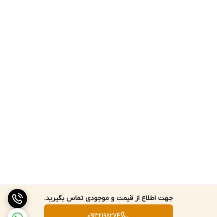
جهت اطلاع از قیمت و موجودی تماس بگیرید.
09132198274