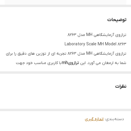
قابلیت
تغییر واحد های وزنی مختلف
توضیحات
ترازوی آزمایشگاهی MH مدل 8263
Laboratory Scale MH Model 8263
ترازوی آزمایشگاهی MH مدل 8263 تجربه ای از توزین های دقیق را برای
شما به ارمغان می آورد. این
ترازویmh
با کاربری مناسب خود جهت
استفاده در آزمایشگاه ها، محصولی فوق العاده برای وزن کشی های دقیق
و بدور از خطا خواهد بود. بنابراین می توانید برای توزین های 1 کیلویی با
نظرات
دقت 0.01 گرم از مینگ هنگ MH-8263 استفاده نمایید.
ترازوی ازمایشگاهی
ام اچ 8263 در کنار توزین از قابلیت شمارش قطعه
نیز برخوردار است تا بتواند به شمردن قطعات کوچک به صورت دقیق
دسته‌بندی
:
اندازه گیری
بپردازد. ترازوی 1 کیلویی آزمایشگاهی مینگ هنگ دارای نمایشگری از نوع
ال سی دی با وضوح و خوانایی بالاست. این نمایشگر از پس زمینه سبز