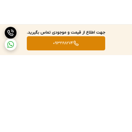
جهت اطلاع از قیمت و موجودی تماس بگیرید.
09132198274
برگشت به بالا