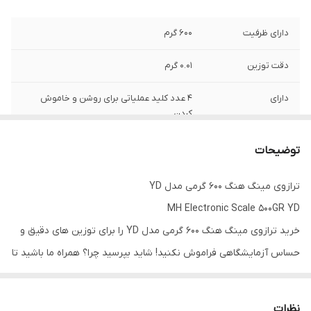
دارای ظرفیت
600 گرم
دقت توزین
0.01 گرم
دارای
4 عدد کلید عملیاتی برای روشن و خاموش
کردن
دارای قابلیت
و تغییر واحد های وزنی مختلف
توضیحات
ترازوی مینگ هنگ 600 گرمی مدل YD
MH Electronic Scale 500GR YD
خرید ترازوی مینگ هنگ 600 گرمی مدل YD را برای توزین های دقیق و
حساس آزمایشگاهی فراموش نکنید! شاید بپرسید چرا؟ همراه ما باشید تا
ویژگی و خصوصیات ویژه ی این ترازو متفاوت و خارق العاده را برایتان
بیان کنیم!
نظرات