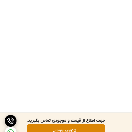
صرفه جویی مصرف انرژی باتری بسیار موثر است.
تنها معایب این ترازو دیجیتالی، نداشتن قابلیت اتصال به چاپگر و
کامپیوتر در جهت تبادل اطلاعات می باشد که البته در برابر این همه
مزیت دستگاه این ویژگی اصلا به چشم نمی آید.
ویژگی های ترازو صنعتی کیا مدل P8
دقت 2 گرم
ظرفیت 10 کیلوگرم
بدنه پلاستیک فشرده ABS
سینی استیل ضد زنگ
مجهز به خاموشی خودکار
اقلام همراه: آداپتور و دفترچه راهنما
دارای پارسنگ الکترونیکی
قابلیت توزین در چند واحد وزنی
جهت اطلاع از قیمت و موجودی تماس بگیرید.
ابعاد 7×20×27 سانتی‌ متر
09132198274