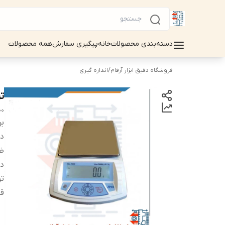
دسته‌بندی محصولات
خانه
پیگیری سفارش
همه محصولات
فروشگاه دقیق ابزار آرفام
/
اندازه گیری
تر
00
بر
دس
ظ
د
تو
قا