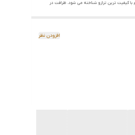
ه نام با کیفیت ترین ترازو شناخته می شود. ظرافت در
 دقت فوق العاده قادر به اندازه گیری ظرفیتی برابر با
ل استفاده است. در تصویر مشاهده خواهید کرد که
افزودن نظر
ین کفه می دهد. با قرار گرفتن اقلام توزین شونده بر روی این ترازو تنها
 برخوردارند و صفحه ی نمایشگر نیز تصویری واضح و
ترسی راحتی را برای مصرف کننده ایجاد می نماید.
بب طولانی تر شدن عمر
ترازوی AND مدل EK10000
و
 در این ترازو به صورتی دستی قابل انجام است. منبع
د و اندازه گیری از زیر نیز نشان بر کاربردی بودن در
ی شود که قابل بیان است. این دستگاه به رایانه و