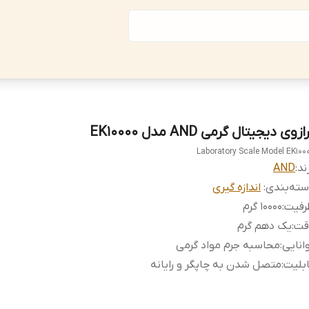
ازوی دیجیتال گرمی AND مدل EK10000
Laboratory Scale Model EK100
ند:
AND
ته‌بندی
:
اندازه گیری
رفیت
:
10000 گرم
قت
:
یک دهم گرم
انایی
:
محاسبه جرم مواد گرمی
بلیت
:
متصل شدن به چاپگر و رایانه