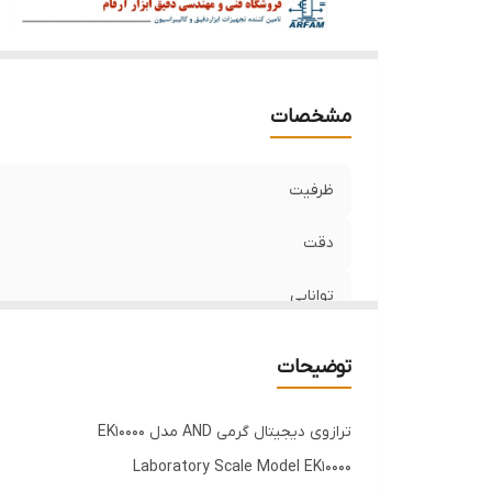
مشخصات
ظرفیت
دقت
توانایی
قابلیت
توضیحات
ترازوی دیجیتال گرمی AND مدل EK10000
Laboratory Scale Model EK10000