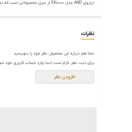
ترازوی AND مدل EK10000 از سری م
طراحی و دقت در کارایی از اصول مهم و کاربردی در این
تر
10 کیلوگرم و حساسیت 0.1 گرم است که انجام این کار را در زمانی کوتاه به انجام می رساند.
این ترازو که یکی از منحصر به فردترین دستگاه های ترا
نظرات
سینی که برای این
ترازوی AND
در کسری از زمان اطلاعاتی از محاسبه ی توزین بر روی 
شما هم درباره این محصول نظر خود را بنویسید.
شفافی را نمایش خواهد داد. صفحه ی کیبورد که شامل د
برای ثبت نظر، لازم است ابتدا وارد حساب کاربری خود شو
بدنه ی این دستگاه را پلاستیک ساخته است، پلاستیک پ
افزودن نظر
همچنین استفاده از آن حتی در شرایط نامساعد نیز خواهد
تغذیه باتری و برق در این ترازوی AND چین بکار رفته تا در مواقع ضروری نبود برق شهری با استفاده از باتری بتوان از آن استفاده کرد.
توزین در چندین واحد وزنی و همچنین قطعه شماری حاکی ا
مصارف آزمایشگاهی می دهد و برای محاسبه جرم مواد گرم
چاپگر متصل نخواهد شد، بنابراین نمی توان عمل مستند کر
ویژگی های ترازوی and چینی مدل EK10000