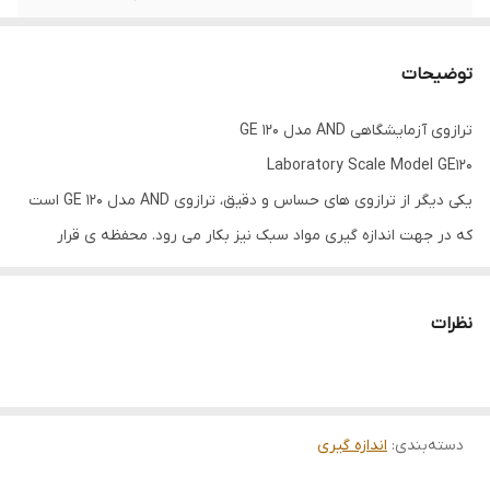
دارای
کالیبراسیون ترازو به صورت دستی و خارجی
توضیحات
ترازوی آزمایشگاهی AND مدل 120 GE
Laboratory Scale Model GE120
یکی دیگر از ترازوی های حساس و دقیق، ترازوی AND مدل 120 GE است
که در جهت اندازه گیری مواد سبک نیز بکار می رود. محفظه ی قرار
گرفته بر روی این دستگاه با علم متخصصین در این زمینه ساخته شده،
که در جهت جلوگیری از احتمالات تأثیر گذار بر روی عمل توزین بکار می
نظرات
رود که این عوامل موجب بهم خوردن فرمول اندازه گیری خواهد شد.
دسترسی بسیار آسان و راحت به داخل این محفظه توسط درب های
کشویی تعبیه شده بر روی محفظه است که به راحتی می توان به سینی
دسته‌بندی
:
اندازه گیری
گرد استیل با قطر 90 میلیمتر داخل محفظه دسترسی داشت. پوشش و
جنس این دستگاه را پلاستیک فشرده تشکیل می دهد تا در جهت