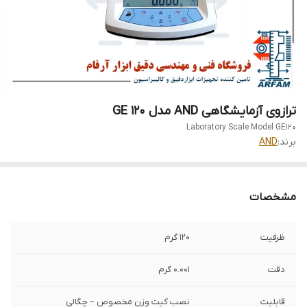
ترازوی آزمایشگاهی AND مدل 120 GE
Laboratory Scale Model GE120
برند:
AND
مشخصات
ظرفیت
120 گرم
دقت
0.001 گرم
قابلیت
نصب کیت وزن مخصوص – چگالی