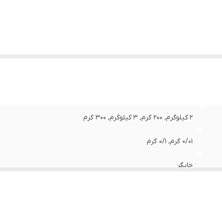
2 کیلوگرم, 200 گرم, 3 کیلوگرم, 300 گرم
0/01 گرم, 0/1 گرم
چاپگر
توزین بر اساس واحدهای وزنی مختلف