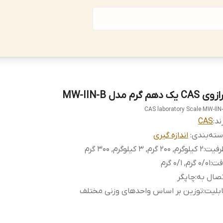
ی CAS یک دهم گرم مدل MW-IIN-B
CAS laboratory Scale MW-IIN
ند:
CAS
ته‌بندی
:
اندازه گیری
رفیت
:
2 کیلوگرم, 200 گرم, 3 کیلوگرم, 300 گرم
قت
:
0/01 گرم, 0/1 گرم
صال به
:
چاپگر
بلیت
:
توزین بر اساس واحدهای وزنی مختلف