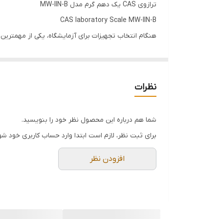
ترازوی CAS یک دهم گرم مدل MW-IIN-B
CAS laboratory Scale MW-IIN-B
هنگام انتخاب تجهیزات برای آزمایشگاه، یکی از مهمتری
کنار وزن کشی را دارا می باشد. این
ترازو
قادر به ارسال اطلاعا
نظرات
شما هم درباره این محصول نظر خود را بنویسید.
آداپتور DC 12 V یا باتری خشک که به راحتی یک دیگر را پشتیبانی می کنند.
برای ثبت نظر، لازم است ابتدا وارد حساب کاربری خود شو
افزودن نظر
تولید می شود. و
است.
نام محصول
ترازو CAS مدل MW-IIN
کشور سازنده
کره جنوبی