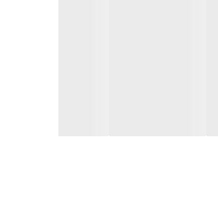
بر فرایند توزین و کاهش نتایج حاصل از خطای انسانی بخاطر وجود این سیستم