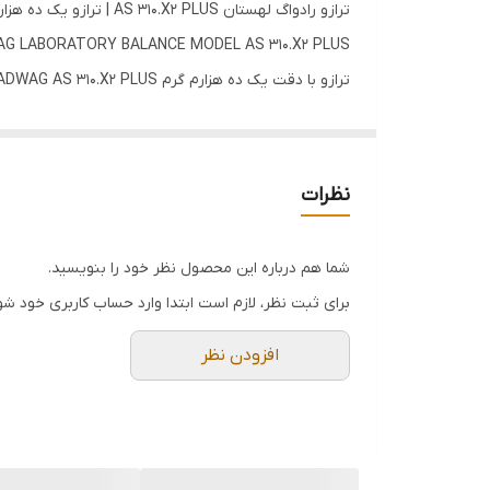
ترازو رادواگ لهستان AS 310.X2 PLUS | ترازو یک ده هزارم
G LABORATORY BALANCE MODEL AS 310.X2 PLUS
می باشد
طراحی مکانیکی ارگونومیک:
نظرات
از ظروف آزمایشگاهی شیشه ای با ابعاد مختلف می توان
ثبات توزین با دقت بالا بخاطر پایه آلومینیومی جدیدی 
شما هم درباره این محصول نظر خود را بنویسید.
نصب و جدا کردن محفظه توزین از ترازو بدون نیاز به اب
برای ثبت نظر، لازم است ابتدا وارد حساب کاربری خود شو
وجود رابط USB در جلوی ترازو امکان انتقال اطلاعات از ترازوی رادواگ به تجهیزات جانبی را فراهم می کند.
افزودن نظر
سیستم سنجش سطح:
سنسورهای داخلی شیب را اندازه گیری می کنند و روی صف