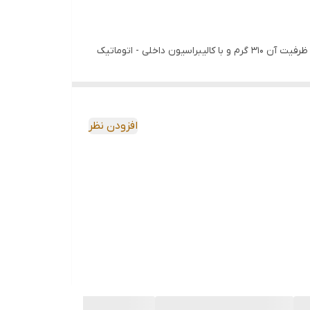
ترازو با دقت یک ده هزارم گرم RADWAG AS 310.X2 PLUS یک ترازوی تحلیلی (آنالیتیکال) با طراحی شیک و زیبا و با کیفیت بالاست که ظرفیت آن 310 گرم و با کالیبراسیون داخلی - اتوماتیک
افزودن نظر
 با سه درب کشویی.
ده و وضعیت سطح را کنترل می کند.