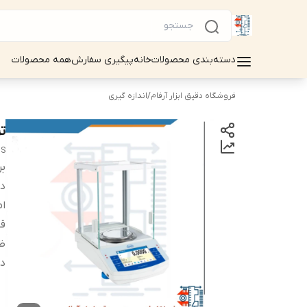
دسته‌بندی محصولات
خانه
پیگیری سفارش
همه محصولات
فروشگاه دقیق ابزار آرفام
/
اندازه گیری
ترا
US
بر
دس
ام
قا
ظ
د