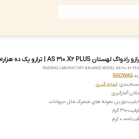
زو رادواگ لهستان AS 310.X2 PLUS | ترازو یک ده هزارم
RADWAG LABORATORY BALANCE MODEL AS 310.X2 PL
ند:
RADWAG
ته‌بندی
:
اندازه گیری
کان
:
آمارگیری
بلیت
:
توزین نمونه های متحرک مثل حیوانات
رفیت
:
310 گرم
قت
:
0.0001 گرم