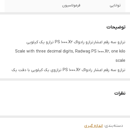
توانایی
فرمولاسیون
امکان
توزین نمونه های متحرک مثل حیوانات
توضیحات
ترازو سه رقم اعشارترازو رادواگ PS 1000.X2 ترازو یک کیلویی
Scale with three decimal digits, Radwag PS 1000.X2, one kilo
scale
ترازو سه رقم اعشار رادواگ PS 1000.X2 ترازوی یک کیلویی با دقت یک
هزارم گرم است.
کالیبراسیون ترازو چهار صفر رادواگ داخلی - اتوماتیک می باشد.
نظرات
ترازوی دقیق آزمایشگاهی دارای صفحه نمایش لمسی و 5 اینچی رنگی با
نور زمینه می باشد.
این ترازوی حساس آزمایشگاهی دارای صفحه نمایش خازنی است که کار
دسته‌بندی
:
با آن را آسان می کند.
اندازه گیری