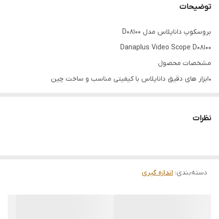
توضیحات
بروسکوپ داناپلاس مدل D08100
Danaplus Video Scope D08100
مشخصات محصول
•ابزار های دقیق داناپلاس با کیفیتی مناسب و ساخت چین
•دوربین شلنگی با ال سی دی ۳/۵ اینچ و امکان تنظیم کنتراست در ۶
حالت
نظرات
• امکان اتصال USB و ارسال فیلم و عکس
•چرخش تصویر تا ۱۸۰ درجه
•دقت بالای تصویر تا 300 هزار پیکسل
دسته‌بندی
:
•مجهز به سنسور VGA CMOS ۱/۹
اندازه گیری
•دارای شش ال ای دی سفید
•قابلیت اتصال Wifi، ذخیره عکس و فیلم با نرم افزار WFScope در تلفن