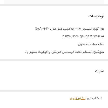
دامنه اندازه گیری
160 - 50 میلی‌متر
توضیحات
تکرار پذیری اندازه
0.003 میلی‌متر
بور گیج اینسایز 160 - 50 میلی‌ متر مدل 2322-160A
حداکثر عمق اندازه
141 میلی متر
Insize Bore gauge 2322-160A
گیری
مشخصات محصول
اقلام همراه
دفترچه راهنما
•بورگیج اینسایز تحت لیسانس اتریش با کیفیت بسیار بالا
•محدوده سنجش قطر داخلی سیلندر 50 تا 160 میلی متر
وزن
1.3 کیلوگرم
•سرهای گیج و نوک پین ها از جنس سرامیک سخت
نظرات
•دقت اندازه گیری عالی 0.018± میلی‌ متر
•طول میله و ظرفیت عمق اندازه گیری تا 141 میلی متر
•بدنه و میله ساخته شده از فولاد ضد زنگ درجه یک
دسته‌بندی
:
اندازه گیری
•فاصله فک تا مرکز میله بورگیج 26 میلی متر
•شعاع فک برابر 9 و قطر فک برابر 13 میلی متر