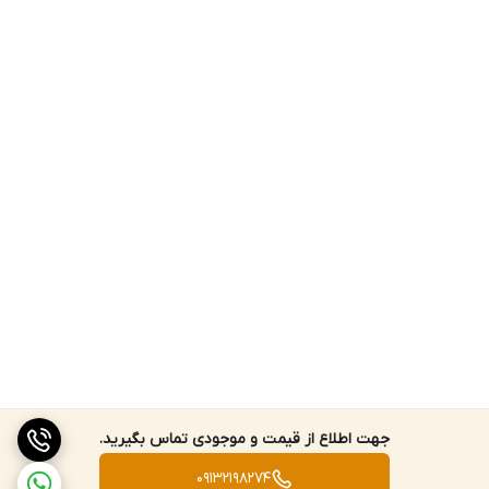
جهت اطلاع از قیمت و موجودی تماس بگیرید.
09132198274