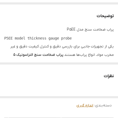
توضیحات
پراب ضخامت سنج مدل P5EE
P5EE model thickness gauge probe
یکی از تجهیزات جانبی برای بازرسی دقیق و کنترل کیفیت دقیق و غیر
مخرب مواد، انواع پراب‌ها هستند.
پراب ضخامت سنج التراسونیک 5
مگاهرتز
، با کیفیت بسیار بالا و همچنین نصب بر روی دستگاه‌های
ضخامت سنج مختلف، گزینه‌ی مناسبی برای انتخاب هوشمندانه به
نظرات
شمار می‌رود. این نوع از پراب‌ها به دلیل برخی از مشخصات فنی ایده‌آل و
قابل توجه از محبوبیت بسیار بالایی نزد بازرسین و کاربران برخوردار
خواهند بود.
دسته‌بندی
:
اندازه گیری
مشخصات فنی منحصر بفرد در ضخامت سنج التراسونیک 5 مگاهرتز:
همانطور که از نام این پراب برمی‌آید، دارای فرکانس 5 مگاهرتز بوده