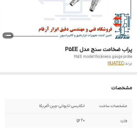
پراب ضخامت سنج مدل P5EE
P5EE model thickness gauge probe
برند:
HUATEC
مشخصات
مشخصات ساخت
انگلیسی-تایوانی-چین-آمریکا
وزن
20 gr