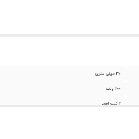
30 میلی متری
600 ولت
2 کیلو اهم
600 آمپر