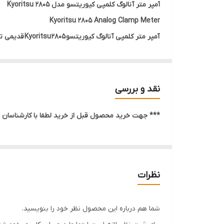
آمپر متر آنالوگ کلمپی کیوریتسو مدل Kyoritsu 2805
Kyoritsu 2805 Analog Clamp Meter
آمپر متر کل
دهانه کلمپ این دستگاه حداکثر 30 میلی متر می باشد.
کلمپ آمپرمتر
را اندازه گیری کند. این کلمپ قابلیت اندازه گیری جریان AC تا 600 آمپر و همچنین ولتاژ تا 600 ولت را دارد.
نقد و بررسی
مشخصات فنی آمپر متر آنالوگ کلمپی کیوریتسو مدل Kyoritsu 2805
*** جهت خرید محصول قبل از خرید لطفا با کارشناسان م
اندازه گیری جریان متناوب 600 آمپر
اندازه گیری ولتاژ متناوب 600 ولت
اندازه گیری مقاومت 2 کیلو اهم
دهانه فک 30 میلی متری
نظرات
AC A
6/20/60/200/600A ±3% of FS
شما هم درباره این محصول نظر خود را بنویسید.
AC V
150/300/600V ±3% of FS