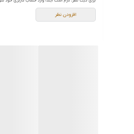
برای ثبت نظر، لازم است ابتدا وارد حساب کاربری خود شو
2kΩ (25Ω mid-scale)
Ω
افزودن نظر
±3% of scale length
Conductor size
Ø30mm max.
Frequency response
50 - 400Hz
Power source
R6 (AA)(1.5V) × 1
Dimensions
220(L) × 83(W) × 40(D)mm
Weight
390g approx.
7067 (Test Leads)
8901 (0.5A/250V fuse) × 2
Included Accessories
9054 (Carrying Case)
R6 (AA) × 1
Instruction Manual