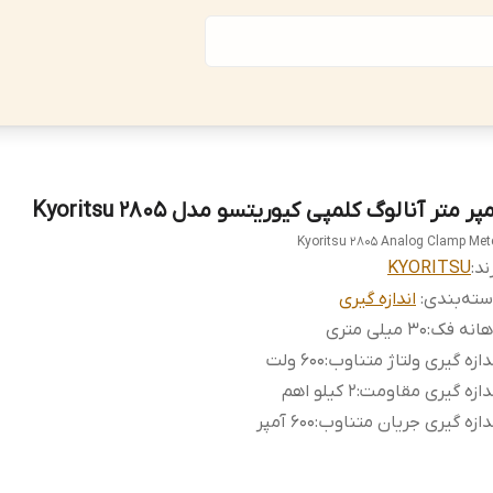
پر متر آنالوگ کلمپی کیوریتسو مدل Kyoritsu 2805
Kyoritsu 2805 Analog Clamp Met
ند:
KYORITSU
ته‌بندی
:
اندازه گیری
هانه فک
:
30 میلی متری
دازه گیری ولتاژ متناوب
:
600 ولت
دازه گیری مقاومت
:
2 کیلو اهم
دازه گیری جریان متناوب
:
600 آمپر