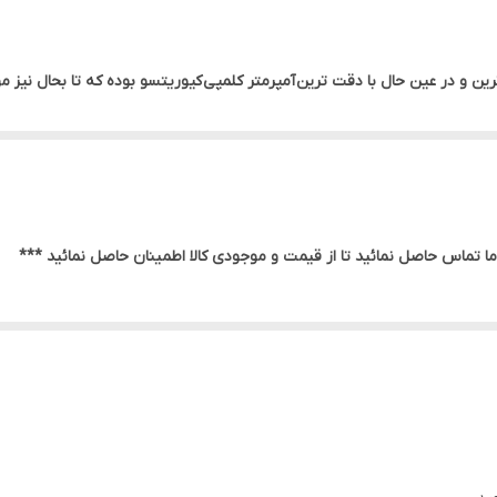
مپی آنالوگ کیوریتسو 2805 Kyoritsu قدیمی ترین و در عین حال با دقت ترین آمپرمتر کلمپی کیوریتسو بوده 
 کیوریتسو مدل KYORITSU 2805 اندازه گیری جریان را به صورت آنالوگ انجام داده و با یک سلکتور قاب
ا تماس حاصل نمائید تا از قیمت و موجودی کالا اطمینان حاصل نمائید ***