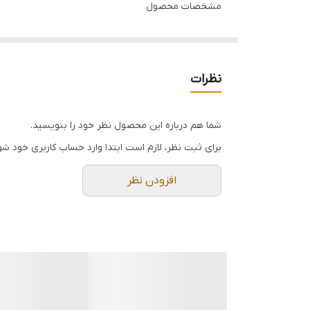
مشخصات محصول
•لوازم سنجش اندازه دقیق برند Asimeto با کیفیت بالا
•پرگار مهندسی طرح آلمانی جهت خط کشی صنعتی و آز
•نوع مستقیم با ظرفیت اندازه گیری 0 تا 200 میلی متر (8 اینچ)
نظرات
•تولید شده از جنس آلیاژ فولاد ضد زنگ و ضد خوردگی
•طراحی شده بر اساس آخرین استانداردهای اروپا بصورت 
شما هم درباره این محصول نظر خود را بنویسید.
•قابل کار با یک دست به کمک بدنه و فک های مستحکم
برای ثبت نظر، لازم است ابتدا وارد حساب کاربری خود شو
•نوک تشخیصی و دقیق به شکل گرد و دایره
افزودن نظر
•ایده آل برای نقشی کشی، تست و ساخت قطعات گسترد
•ضمانت اصالت و سلامت فیزیکی کالا
توضیحات کالا
معرفی و مشخصات پرگار خط کشی آسیمتو مستقیم 200 میلی متر مدل 0-32-606
اطلاعات تکمیلی درباره ی پرگار آسیمتو مستقیم 200 میلی متر مدل 0-32-606 به زودی منتشر می شود.