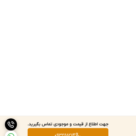
جهت اطلاع از قیمت و موجودی تماس بگیرید.
09132198274