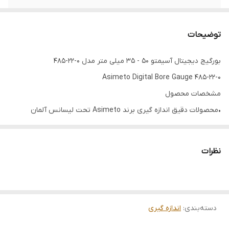
دامنه اندازه گیری
50 - 35 میلی‌متر
توضیحات
حداکثر عمق اندازه
150 میلی متر
گیری
بورگیج دیجیتال آسیمتو 50 - 35 میلی متر مدل 0-22-485
Asimeto Digital Bore Gauge 485-22-0
اقلام همراه
4 عدد سری - 4 عدد اسپیسر
مشخصات محصول
•محصولات دقیق اندازه گیری برند Asimeto تحت لیسانس آلمان
•متشکل از صفحه نمایش، فک متحرک و یک سری میله های قابل
تعویض
نظرات
•ساخته شده از جنس تنگستن کارباید درجه یک با هدف افزایش طول
عمر
•نمایش اندازه بوسیله صفحه نمایشی با وضوح بالا و به صورت دیجیتالی
دسته‌بندی
:
اندازه گیری
•گیج داخل سنج سیلندر با امکان اندازه گیری در رنج 50 - 35 میلی‌ متر
•ابزاری فوق العاده مناسب سنجش قطر داخلی سیلندر و استوانه ها