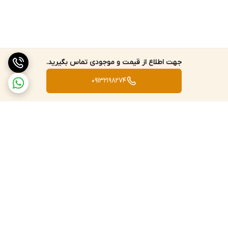
جهت اطلاع از قیمت و موجودی تماس بگیرید.
09132198274
برگشت به بالا