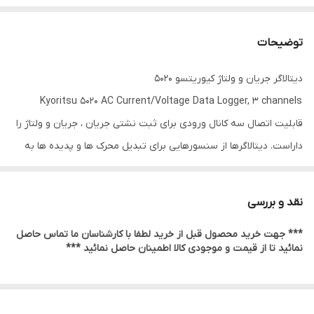
توضیحات
دیتالاگر جریان و ولتاژ کیوریتسو 5020
Kyoritsu 5020 AC Current/Voltage Data Logger, 3 channels
قابلیت اتصال سه کانال ورودی برای ثبت نشتی جریان ، جریان و ولتاژ را
داراست. دیتالاگرها از سنسورهایی برای تبدیل محرک ها و پدیده ها به
سیگنال های الکترونیکی مانند جریان یا ولتاژ استفاده می کنند. این
سیگنال های الکترونیکی به داده های باینری تبدیل شده و به رایانه یا
نقد و بررسی
حافظه مورد نظر منتقل می شوند. داده های باینری انتقال یافته با یارانه
*** جهت خرید محصول قبل از خرید لطفا با کارشناسان ما تماس حاصل
یا حافظ می توانند به وسیله نرم افزارهایی تحلیل شوند و یا ذخیره سازی
نمائید تا از قیمت و موجودی کالا اطمینان حاصل نمائید ***
شوند. تعداد کانال های دیتالاگر نشان دهنده تعداد سنسورها و مبدل
هایی است که هم زمان قابلیت اتصال به دیتالاگر را دارند. همچنین
تعداد دفعاتی که دیتالاگر داده های هر سنسو را می خواند و به کامپیوتر