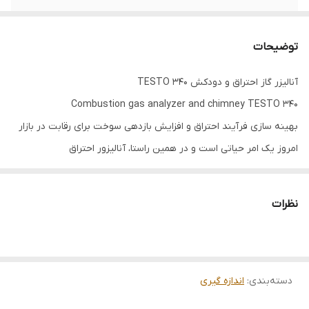
میزان اکسیژن
از 0 تا 25 درصد کل حجم
توضیحات
آنالیزر گاز احتراق و دودکش TESTO 340
Combustion gas analyzer and chimney TESTO 340
بهینه سازی فرآیند احتراق و افزایش بازدهی سوخت برای رقابت در بازار
امروز یک امر حیاتی است و در همین راستا، آنالیزور احتراق
340 TESTO ابزاری ایده‌آل برای اطمینان از راه اندازی مناسب و شناسایی
مشکلات گاز ها پیش از آن که دیر شود می باشد. این دستگاه در بدنه
نظرات
مقاوم خود توانایی حمل43 سنسور اندازه گیری برای شناسایی 4 گاز O2-
CO-NO-SO2 را دارد. بدنه دستگاه داری پوشش ضد شوک پلاستیکی و
آهن ربا برای نصب بر روی سطوح است. از مهمترین ویژگی های دستگاه
دسته‌بندی
:
اندازه گیری
می توان فشار سنج داخلی، محاسبه سرعت گازها، رابط کاربری ساده، نرم
افزار کامپیوتری برای مدیریت و برنامه ریزی، پنهان کردن داده های غیر