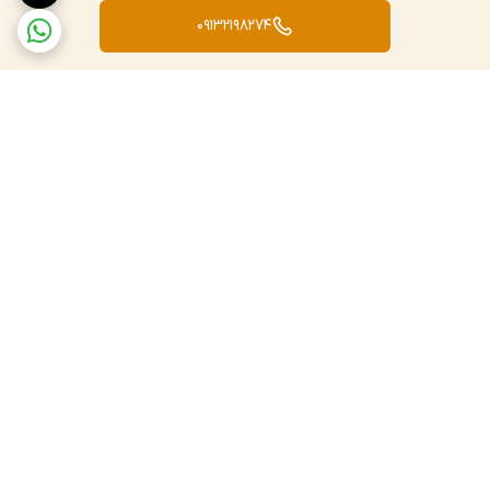
09132198274
برگشت به بالا
ارسال ویژه
پشتیبانی و پاسخگویی ۲۴
ساعته