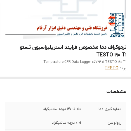
ترموگراف دما مخصوص فرایند استریلیزاسیون تستو
TESTO 190 T1
Temperature CFR Data Logger 05721901 TESTO 190 T1
برند:
TESTO
مشخصات
اندازه گیری دما
50- تا 140 درجه سانتیگراد
رزولوشن
0.01 درجه سانتیگراد