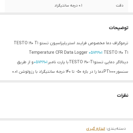
دقت
0.1 درجه سانتیگراد
سیکل اندازه گیری
1 ثانیه تا 24 ساعت
توضیحات
ترموگراف دما مخصوص فرایند استریلیزاسیون تستو TESTO 190 T1
Temperature CFR Data Logger
05721901
TESTO 190 T1
دیتالاگر دمایی تستو TESTO 190-T1 با پارت نامبر
05721901
و از طریق
سنسور PT1000 دما را در بازه 50- تا 140 درجه سانتیگراد با رزولوشن 0.01
درجه سانتیگراد اندازه می‌گیرد. علاوه‌براین واحدهای اندازه‌گیری را می‌توان
به کلوین و فارنهایت نیز تغییر داد. این دیتالاگر مجهز به یک حافظه
نظرات
داخلی است که تا 60000 اندازه‌گیری را در خود ذخیره می‌کند.
اندازه‌گیری‌های ذخیره شده شده از طریق کابل USB به کامپیوتر منتقل
شده و سپس با استفاده از نرم افزار testo 190-CFR مورد تحلیل و بررسی
دسته‌بندی
:
اندازه گیری
بیشتر قرار می‌گیرند. این نرم افزار امکان تهیه راحت و سریع گزارش‌ از