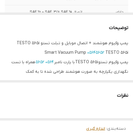
دارای
اتصال ¼ SAE˛ 3/8 SAE و ½ SAE
دارای امکانات
ارائه جدول و گراف و پیکربندی
توضیحات
پمپ وکیوم هوشمند + اتصال موبایل و تبلت تستو TESTO 565i
Smart Vacuum Pump
05645652
TESTO 565i
پمپ وکیوم تستو TESTO 565i با پارت نامبر
0564 5652
همراه با تست
نگهداری یکپارچه به صورت هوشمند طراحی شده تا به کمک
پروپ testo 552i سیستم‌های تبرید و پمپ‌های گرمایشی را به صورت
خودکار تخلیه کند. این پمپ به منظور استفاده برای مبردهای آتش زا
نظرات
مانند A3 و A2L ابزاری ایمن به حساب می‌آید. علاوه‌براین ولو این ابزار بدون
بازگشت طراحی شده تا از اتلاف خلا در حین قطع برق جلوگیری شود. نرخ
جریان قابل اندازه‌گیری در این ابزار معادل با l/min 198 می‌باشد. این پمپ
دسته‌بندی
:
اندازه گیری
از اتصال بلوتوث و نرم افزار testo Smart App نیز پشتیبانی می‌کند. از