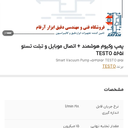
پمپ وکیوم هوشمند + اتصال موبایل و تبلت تستو
TESTO 565i
Smart Vacuum Pump 05645652 TESTO 565i
برند:
TESTO
مشخصات
نرخ جریان قابل
l/min 198
اندازه گیری
مقدار تخلیه نهایی
15 میکرون