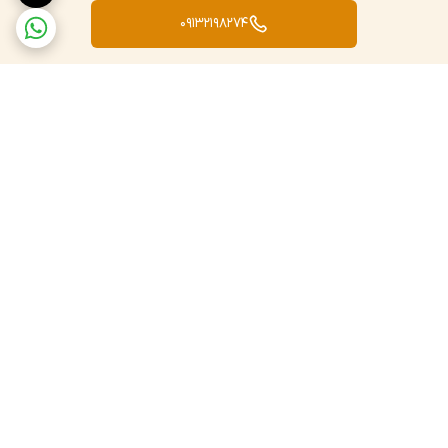
09132198274
برگشت به بالا
ارسال ویژه
پشتیبانی و پاسخگویی ۲۴
ساعته