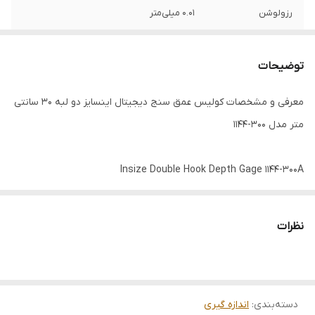
رزولوشن
0.01 میلی‌متر
دقت اندازه‌گیری
±0.03 میلی‌متر
توضیحات
معرفی و مشخصات کولیس عمق سنج دیجیتال اینسایز دو لبه 30 سانتی
متر مدل 300-1144
Insize Double Hook Depth Gage 1144-300A
اطلاعات کامل در مورد کولیس عمق سنج دیجیتال اینسایز دو لبه 300
میلی متر مدل 300-1144 به زودی منتشر خواهد شد
نظرات
دسته‌بندی
:
اندازه گیری