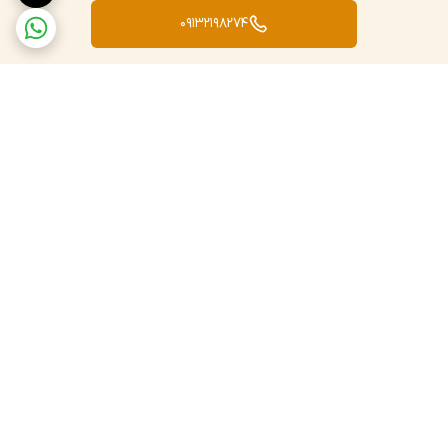
09132198274
برگشت به بالا
ارسال ویژه
پشتیبانی و پاسخگویی ۲۴
ساعته