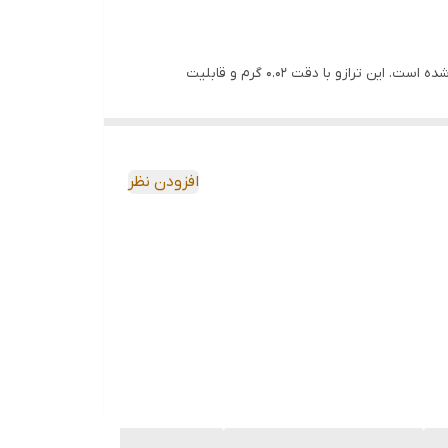
ترازو دیجیتال 200 گرم اینسایز مدل 200-8602 یکی از محصولات حرفه‌ای برند اینسایز است که برای اندازه‌گیری وزن اجسام ظریف طراحی شده است. این ترازو با دقت 0.02 گرم و قابلیت
ی بسیار دقیق و حساس را فراهم می‌کند. با نمایشگر LCD با وضوح بالا، اطلاعات به‌طور واضح و قابل‌فهم نمایش داده می‌شوند. این
افزودن نظر
گیری 55×64 میلی‌متر، فضای کمی را اشغال می‌کند و برای محیط‌های مختلف مانند آزمایشگاه‌ها، آشپزخانه‌ها و
صرفه‌جویی در انرژی می‌شود. با توجه به قابلیت
 طراحی مقاوم، یکی از بهترین گزینه‌ها برای کسانی است که به دقت و عملکرد بالا در
ان کامل خواهند داشت.