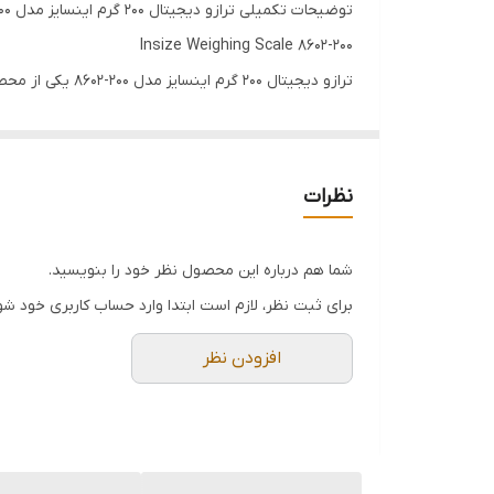
توضیحات تکمیلی ترازو دیجیتال 200 گرم اینسایز مدل 200-8602
Insize Weighing Scale 8602-200
دستگاه از سیستم هشدار اضافه بار بهره می‌برد که از 
نظرات
فروشگاه‌ها مناسب است. همچنین، سیستم خاموشی خودکار 
شما هم درباره این محصول نظر خود را بنویسید.
تغییر واحد اندازه‌گیری از گرم به اونس، جرم و اونس ترو
برای ثبت نظر، لازم است ابتدا وارد حساب کاربری خود شو
افزودن نظر
اندازه‌گیری وزن نیاز دارند. این دستگاه همچنین با ضما