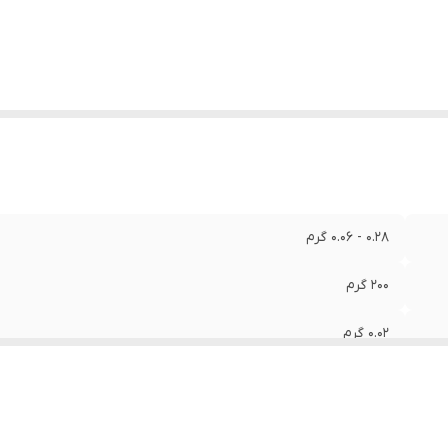
0.28 - 0.06 گرم
200 گرم
0.02 گرم
40 - 10- درجه سانتی گراد
55x64 میلی‌متر