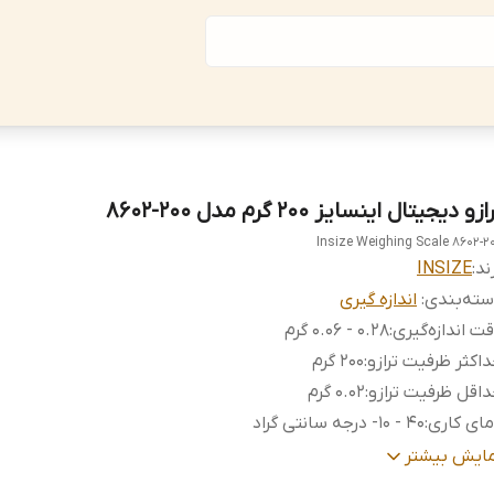
ازو دیجیتال اینسایز 200 گرم مدل 200-8602
Insize Weighing Scale 8602-2
ند:
INSIZE
ته‌بندی
:
اندازه گیری
ت اندازه‌گیری
:
0.28 - 0.06 گرم
اکثر ظرفیت ترازو
:
200 گرم
اقل ظرفیت ترازو
:
0.02 گرم
ای کاری
:
40 - 10- درجه سانتی گراد
ایز سینی
:
55x64 میلی‌متر
مایش بیشتر