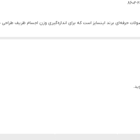
اندازه‌گیری از 0.02 تا 200 گرم، امکان انجام اندازه‌گیری‌ها
آسیب به ترازو جلوگیری می‌کند و موجب افزایش طول عمر آن می‌شود.
ترازو دیجیتال 200 گرم اینسایز مدل 200-8602 با ابعاد جمع و جور و صفحه‌ی اندازه‌
در صورت عدم استفاده از ترازو، مصرف انرژی را به حداقل می‌رساند و موجب 
ا، این ترازو یک ابزار همه‌کاره برای مصارف مختلف است.
ید.
ترازو دیجیتال 200 گرم اینسایز مدل 200-8602 با محدوده دمای کاری بین 10- تا 40 درجه سانتی‌گراد و
نت اصالت و سلامت فیزیکی ارائه می‌شود، بنابراین خریداران از خرید خود اطمین