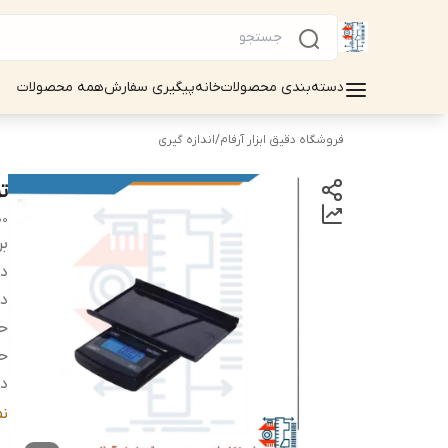
دسته‌بندی محصولات
خانه
پیگیری سفارش
همه محصولات
فروشگاه دقیق ابزار آرفام
/
اندازه گیری
تر
00
بر
دس
دق
حد
حد
دم
س
ن