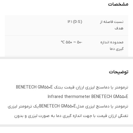
مشخصات
نسبت فاصله از
(D:S) 12:1
هدف
محدوده اندازه
-50 ~ 550 ℃
گیری دما
دقت
±1.5%
توضیحات
تکرارپذیری
±1%
ترمومتر یا دماسنج لیزری ارزان قیمت بنتک BENETECH GM550E
Infrared thermometer BENETECH GM550E
ترمومتر یا دماسنج لیزری مدل BENETECH GM550E یک ترمومتر لیزری
تفنگی ارزان قیمت با جهت اندازه گیری دما به صورت لیزری و بدون
تماس با دقت 1.5% و ثبات 1 درجه سانتیگراد از برند بنتک چین میباشد. از