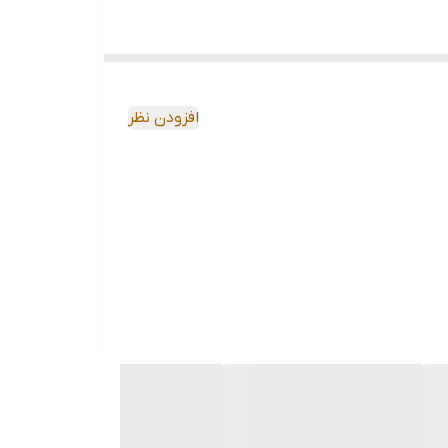
خوردارند و غالبا امکانات آنها با دیگر مدل ها متفاوت
ت شمارش قطعه، اتصال به کامپیوتر، دارای چاپگر، بدنه ضد آب، ضد گرد و غبار، IP امنیتی، کیبورد پوشش و... هستند. بدنه ترازوی صنعتی معمولا از
افزودن نظر