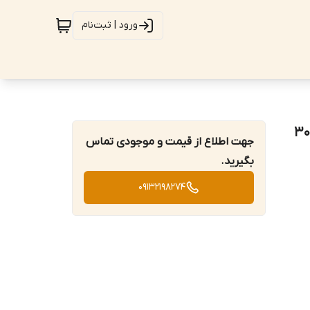
ورود | ثبت‌نام
جهت اطلاع از قیمت و موجودی تماس
بگیرید.
09132198274