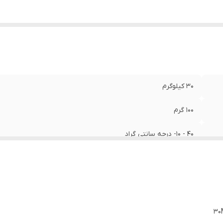
۳۰ کیلوگرم
۱۰۰ گرم
40 - 10- درجه سانتی گراد
263x204 میلی‌متر
۱۰ گرم