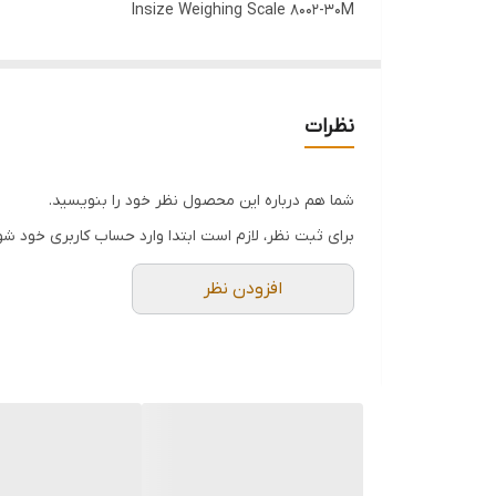
Insize Weighing Scale 8002-30M
ترازوی صنعتی اغلب در کارخانجات و مشاغلی با تولید انبوه
جنس استیل ضد زنگ ساخته می شود و از مقاومت بالایی
نظرات
شما هم درباره این محصول نظر خود را بنویسید.
برای ثبت نظر، لازم است ابتدا وارد حساب کاربری خود شو
افزودن نظر