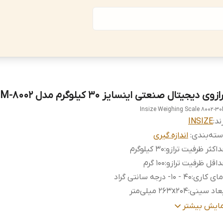
ازوی دیجیتال صنعتی اینسایز 30 کیلوگرم مدل 30M-8002
Insize Weighing Scale 8002-3
ند:
INSIZE
ته‌بندی
:
اندازه گیری
اکثر ظرفیت ترازو
:
۳۰ کیلوگرم
اقل ظرفیت ترازو
:
۱۰۰ گرم
ای کاری
:
40 - 10- درجه سانتی گراد
عاد سینی
:
263x204 میلی‌متر
ت اندازه‌گیری
:
۱۰ گرم
مایش بیشتر