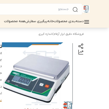
دسته‌بندی محصولات
خانه
پیگیری سفارش
همه محصولات
فروشگاه دقیق ابزار آرفام
/
اندازه گیری
تر
0M
بر
دس
حد
حد
دم
اب
دق
ن