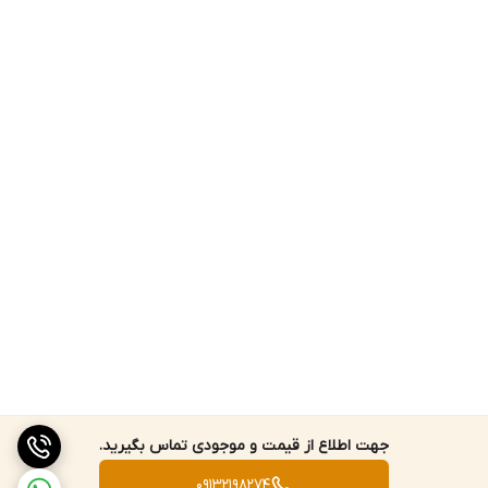
جهت اطلاع از قیمت و موجودی تماس بگیرید.
09132198274