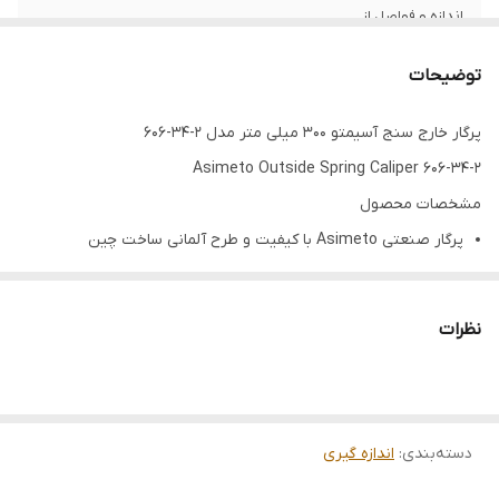
اندازه و فواصل از
نوع اندازه گیری
خارج سنج
توضیحات
پرگار خارج سنج آسیمتو 300 میلی متر مدل 2-34-606
Asimeto Outside Spring Caliper 606-34-2
مشخصات محصول
پرگار صنعتی Asimeto با کیفیت و طرح آلمانی ساخت چین
نوع خارج سنج فنری برای اندازه گیری سطوح خارجی اجسام و قطعات
نظرات
ساخت با دقت بالا و دارای فک و بدنه از استیل ضد زنگ و خوردگی
دسته‌بندی
:
اندازه گیری
ظرفیت سنجش اندازه و فواصل از 0 تا 300 میلی متر (12 اینچ)