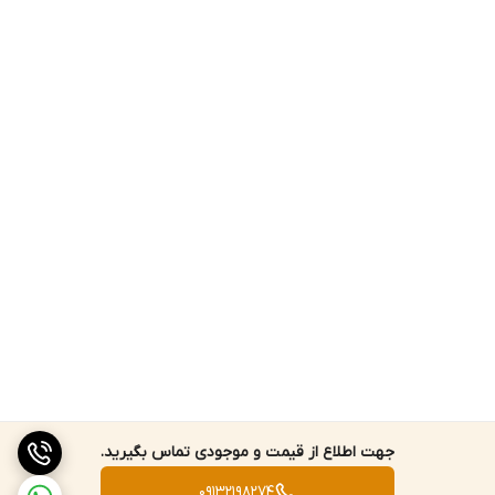
امکان فعال یا غیر فعال کردن لیزر .
کلید واحد فنی :
امکان تغییر واحد دما F و C .
کلید Trigger :
امکان اندازه گیری دما را میدهد . کلید را فشار دهید و کلمه ی Scan در
بالای صفحه نمایان میشود ، کلید را رها کنید ، کلمه ی Hold بالای صفحه
نمایش داده میشود و اندازه گیری صورت گرفته نمایش داده میشود.
جهت اطلاع از قیمت و موجودی تماس بگیرید.
ترمومتر پس از 10 ثانیه غیر فعال بودن خاموش میشود .
09132198274