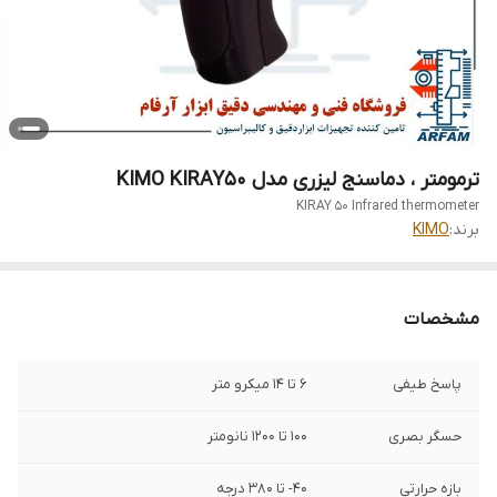
ترمومتر ، دماسنج لیزری مدل KIMO KIRAY50
KIRAY 50 Infrared thermometer
برند:
KIMO
مشخصات
پاسخ طیفی
6 تا 14 میکرو متر
حسگر بصری
100 تا 1200 نانومتر
بازه حرارتی
40- تا 380 درجه