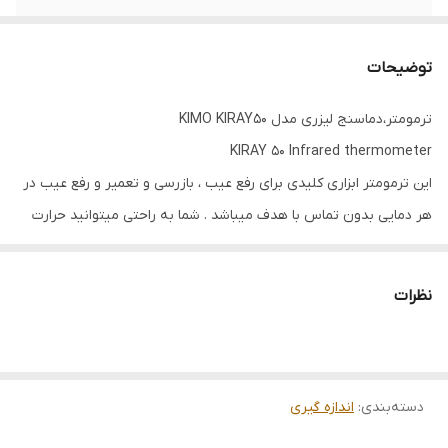
تلرانس
دربازه 50- تا 20- برابر 5 درجه و 20- تا 380 درجه
برابر 2% یا 2 درجه
توضیحات
دقت نمایش
0.1 درجه
ترمومتر،دماسنج لیزری مدل KIMO KIRAY50
KIRAY 50 Infrared thermometer
این ترمومتر ابزاری کلیدی برای رفع عیب ، بازرسی و تعمیر و رفع عیب در
هر دمایی بدون تماس با هدف میباشد . شما به راحتی میتوانید حرارت
سطوح داغ ، خطرناک ، غیر قابل دسترس را نادازه گیری کنید و بهترین
انتخاب برای اندازه گیری دمای محیط هایی چون خانه ، پارکینگ ، کارگاه ،
نظرات
دفتر کار ، ماشین ، آشپزخانه و غیره میباشد .
مشخصات فنی :
دسته‌بندی
:
اندازه گیری
پاسخ طیفی دستگاه از 6 تا 14 میکرو متر است و حسگر بصری آن 100 تا