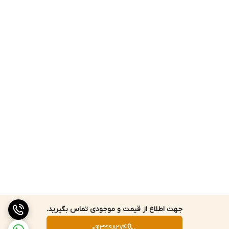
جهت اطلاع از قیمت و موجودی تماس بگیرید.
09132198274