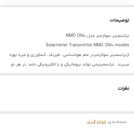
رنج لوکس
0 الی 10000 لوکس
توضیحات
ترانسمیتر سولارمتر مدل KIMO CR110
Solarmeter Transmitter KIMO CR110 models
ازترانسمیتر سولارمتردر علم هواشناسی ، فیزیک ، کشاورزی و غیره بهره
میبرند . ترانسمیترمی تواند نیوماتیکی و یا الکترونیکی باشد. در هر دو
مورد،سیگنال ارسالی استاندارد بوده و برای تجهیزاتی که در LOOP کنترل
قرار دارند قابل فهم می باشد.در نوع الکترونیکی جریان ۲۰-۴ میلی امپر و
نظرات
در نوع نیوماتیکی فشار هوای ۱۵-۳ (PSI)یا (bar)از سوی
TRANSMITTER به کنترلرهای الکترونیکی و نیوماتیکی ارسال می شود.
دستگاه ترانسمیتر تشعشعات خورشیدی یا سولارمتر مدل CR110 ساخت
دسته‌بندی
:
اندازه گیری
کمپانی کیمو فرانسه بوده که ابزار آرفام ترانسمیتر سولارمتر مدل KIMO
CR110 را به مدت یک سال گارانتی و پنج سال خدمات پس از فروش ارائه