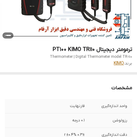
ترمومتر دیجیتال PT100 KIMO TR110
Thermometer | Digital Thermometer model TR-110
برند:
KIMO
مشخصات
واحد اندازه‌گیری
فارنهایت
رزولوشن
0.1 درجه
دقت اندازه‌گیری
0.3± r ±0.4%