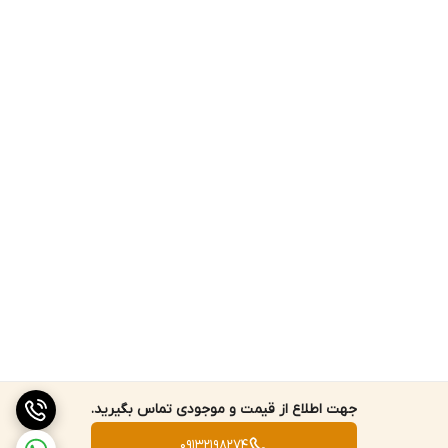
جهت اطلاع از قیمت و موجودی تماس بگیرید.
09132198274