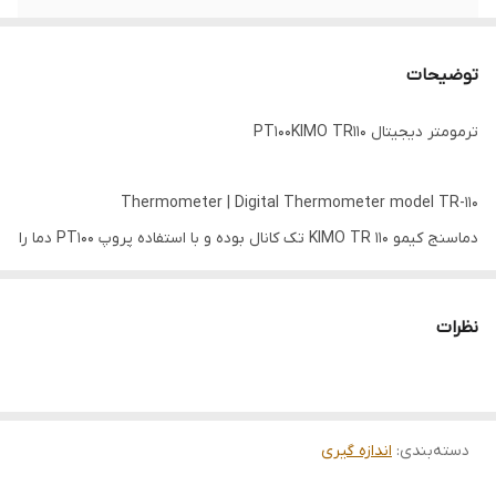
استاندارد
CE
توضیحات
نمایشگر
4 خطی با ابعاد 36*50 میلی‌متر
ترمومتر دیجیتال PT100KIMO TR110
Thermometer | Digital Thermometer model TR-110
دماسنج کیمو KIMO TR 110 تک کانال بوده و با استفاده پروپ PT100 دما را
از 100- تا 400 درجه سانتیگراد اندازه می‌گیرد. این ابزار علاوه‌بر قابلیت data
hold امکان نمایش مقدار مینیمم و ماکزیمم دماهای اندازه‌گیری شده را
نظرات
نیز دارد. نمایشگر این ابزار به صورت 4 خطی و از نوع LCD است که نور
صفحه نمایش آن قابل تنظیم می‌باشد. از ویژگی‌های دیگر این ابزار
می‌توان به امکان تنظیم خاموشی خودکار و آلارم‌های هشدار اشاره کرد
دسته‌بندی
:
اندازه گیری
مشخصات کلی ترمومتر دیجیتال سنسور PT100 تک کانال برند کیمو مدل