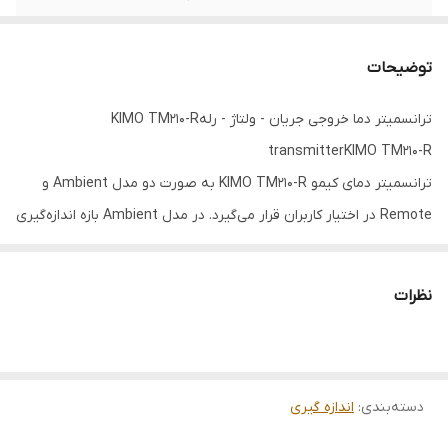
استاندارد
IP65
توضیحات
ترانسمیتر دما خروجی جریان - ولتاژ - رلهKIMO TM210-R
transmitterKIMO TM210-R
ترانسمیتر دمای کیمو KIMO TM210-R به صورت دو مدل Ambient و
Remote در اختیار کاربران قرار می‌گیرد. در مدل Ambient بازه اندازه‌گیری
دما از 20- تا 80 درجه سانتیگراد و در مدل Remote بازه اندازه‌گیری بین
100- تا 400 درجه سانتیگراد است. مقدار رطوبت نیز بین صفر تا RH% 100
نظرات
قابل اندازه‌گیری می‌باشد. این ترانسمیتر دمای نقطه شبنم را نیز در بازه
50- تا 100 درجه سانتیگراد (°Ctd, °Ftd) و رطوبت مطلق را در بازه صفر تا
g/m3 600 اندازه می‌گیرد. مقدار آنتالپی و نسبت ترکیبی نیز به ترتیب تا
دسته‌بندی
:
اندازه گیری
KJ/Kg 15000 و g/kg 9999.9 قابل اندازه‌گیری است. سنسور اندازه‌گیری دما
در این ترانسمیتر از نوع Pt100 و منبع تغذیه آن به صورت ولتاژ