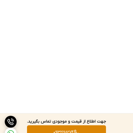
تا g/kg 9999.9 با رزولوشن g/kg 0.1 قابل اندازه‌گیری است. این ابزار مقدار
آنتالپی را در بازه صفر تا KJ/Kg 15000 اندازه‌‌گیری می‌گیرد. رزولوشن
اندازه‌گیری در این حالت بین بازه صفر تا 9999.9 برابر با KJ/Kg 0.1 و در بازه
10000 تا 15000 برابر با KJ/Kg 1 می‌باشد.
جهت اطلاع از قیمت و موجودی تماس بگیرید.
09132198274