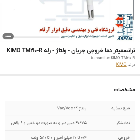
ترانسمیتر دما خروجی جریان - ولتاژ - رله KIMO TM210-R
transmitter KIMO TM210-R
برند:
KIMO
مشخصات
منبع تغذیه
ولتاژ Vac/Vdc 24
نمایشگر
75*40 میلی‌متر و به صورت دو خطی و 19 رقمی
خروجی
0/4 تا 20 میلی آمپر و 0 تا 5/10 ولت