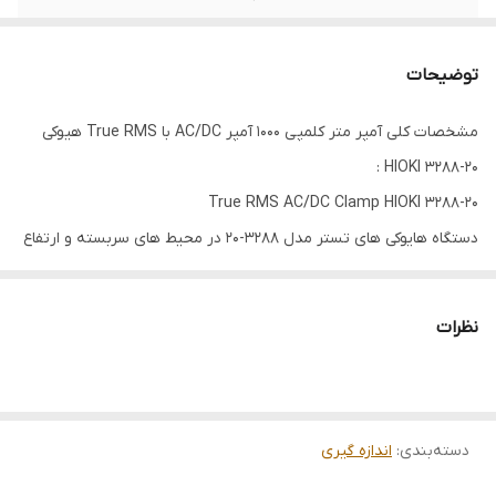
تا 42 مگا اهم
تا 42 مگا اهم
توضیحات
سنجش جریان DC
تا 1000 آمپر
مشخصات کلی آمپر متر کلمپی 1000 آمپر AC/DC با True RMS هیوکی
HIOKI 3288-20 :
True RMS AC/DC Clamp HIOKI 3288-20
دستگاه هایوکی های تستر مدل 3288-20 در محیط های سربسته و ارتفاع
تا 2000 متر کار می کند و دارای درجه آلودگی 2 است. استانداردهای دستگاه
شامل استاندارد امنیت EN61010 و همچنین EMC:EN61326 می باشد. این
نظرات
دستگاه نیروی خود را از یک عدد باتری لیتیومی سکه ای شکل مدل
CR2032 و مقدار 3 V DC تامین می کند که حداکثر مقدار قدرت اندازه
گیری شده آن 15 mVA می باشد که می تواند دستگاه را تا در صورت
دسته‌بندی
:
اندازه گیری
استفاده مداوم تا 35 ساعت روشن نگه دارد. ابعاد دستگاه برابر با
57mm×180mm×16mm و وزن آن برابر با 170 گرم است. حداکثر قطر قابل