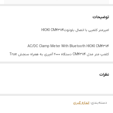
بازه ظرفیتی
تا 1000μF
توضیحات
بازه مقاومتی
تا 600 کیلو اهم
امپرمتر کلمپی با اتصال بلوتوثHIOKI CM4374
AC/DC Clamp Meter With Bluetooth HIOKI CM4374
کلمپ متر مدل CM4374 دستگاه 2000 آمپری به همراه سنجش True
RMS است. این محصول توانایی اندازه گیری ولتاژ بالای DC تا 1700 ولت را
دارد. قابلیت دیگر این دستگاه اندازه گیری جریان بصورت RMS و اعداد
نظرات
کرست بصورت همزمان است. بازه جریان DC کلمپ متر مدل CM4374 تا
2000 آمپر است و بطور مشابه، بازه جریان AC این دستگاه نیز تا 2000 آمپر
است. بازه جریان DC+AC این دستگاه تا 2000 آمپر است. بازه ولتاژ DC این
دسته‌بندی
:
اندازه گیری
محصول هم 1500 ولت است. بازه ولتاژ AC این محصول 1000 ولت است.
بازه ولتاژ DC+AC نیز در این کلمپ متر تا 1000 ولت می باشد. بازه