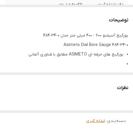
دقت اندازه گیری
±0.025 میلی‎‌متر
دقت خطوط
0.01 میلی‌متر
توضیحات
نوع نمایش
ساعتی
بورگیج آسیمتو 600 - 400 میلی متر مدل 0-34-484
Asimeto Dial Bore Gauge 484-34-0
بورگیج های حرفه ای ASIMETO مطابق با فناوری آلمانی
گیج سیلندر ساعتی کورس بلند با شفت و میله تمام استیل
نظرات
ایده آل برای رفع تاب و انحنا در قطرهای بزرگ و عمق زیاد
ظرفیت اندازه گیری فک های متنوع از 40 تا 60 سانتی متر
دسته‌بندی
:
اندازه گیری
دیال ساعتی قطر بزرگ با گام بندی خطوط 0.01 میلی متر