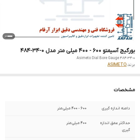
بورگیج آسیمتو 600 - 400 میلی متر مدل 0-34-484
Asimeto Dial Bore Gauge 484-34-0
برند:
ASIMETO
مشخصات
دامنه اندازه گیری
600 - 400 میلی‌متر
حداکثر عمق اندازه
400 میلی‌متر
گیری