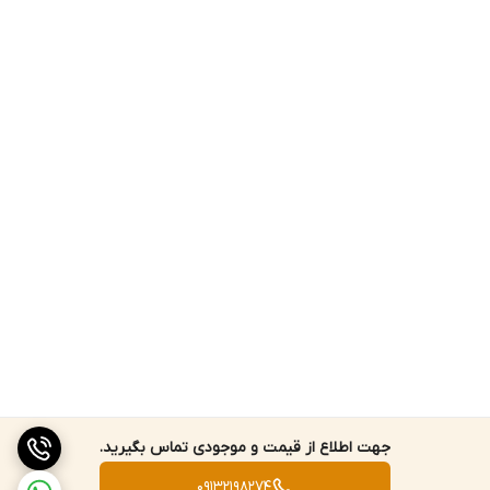
جهت اطلاع از قیمت و موجودی تماس بگیرید.
09132198274