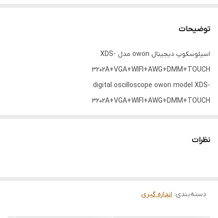
توضیحات
اسیلوسکوپ دیجیتال owon مدل XDS-
3202A+VGA+WIFI+AWG+DMM+TOUCH
digital oscilloscope owon model XDS-
3202A+VGA+WIFI+AWG+DMM+TOUCH
🧠 معماری و دقت بالاتر از اسیلوسکوپ‌های معمول
نظرات
برخلاف بسیاری از اسیلوسکوپ‌های معمول که از ADC با دقت ۸ بیت
استفاده می‌کنند، این مدل از ADC با دقت ۱۴ بیت بهره می‌برد. این یعنی
دسته‌بندی
:
اندازه گیری
شما می‌توانید جزئیات بسیار دقیق‌تری از سیگنال را مشاهده کنید.