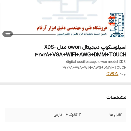
اسیلوسکوپ دیجیتال owon مدل XDS-
3202A+VGA+WIFI+AWG+DMM+TOUCH
digital oscilloscope owon model XDS-
3202A+VGA+WIFI+AWG+DMM+TOUCH
برند:
OWON
مشخصات
کانال ها
۲ آنالوگ + ۱ خارجی