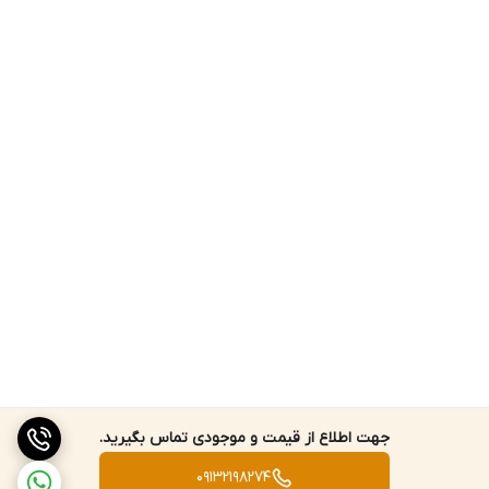
ماژول WiFi داخلی (در نسخه Plus) برای کنترل از طریق لپ‌تاپ یا موبایل
بدون سیم
خروجی تریگر و پورت‌های خارجی برای هم‌زمان‌سازی با سایر تجهیزات
---
🔄 قابلیت‌های چندکاره (Multi-functional)
این مدل یک ابزار ترکیبی است و امکانات زیر را در خود جای داده:
جهت اطلاع از قیمت و موجودی تماس بگیرید.
1. اسیلوسکوپ اصلی: دو کاناله، با نرخ 1GS/s
09132198274