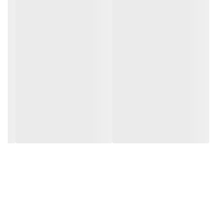
این ویژگی در بررسی نویزهای ریز، تغییرات آهسته و کاربردهای پزشکی،
حسگرها و الکترونیک دقیق، حیاتی است.
---
💻 طراحی مدرن و قابلیت لمسی
نمایشگر بزرگ ۸ اینچی لمسی خازنی با رزولوشن 800×600، رابط کاربری
بسیار روانی ارائه می‌دهد.
امکان زوم، جابه‌جایی و تنظیم با انگشت همانند تبلت‌های امروزی فراهم
است.