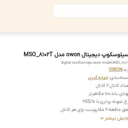
یلوسکوپ دیجیتال owon مدل MSO_8102T
digital oscilloscope owon model MSO_810
ند:
OWON
ته‌بندی
:
اندازه گیری
داد کانال
:
2 کانال
نای باند
:
100 مگاهرتز
خ نمونه برداری
:
تا 2GS/s
مق حافظه
:
2 مگاپوینت برای هر کانال
ق حافظه دیجیتال
:
4 مگاپوینت برای هر کانال
مایش بیشتر
فحه نمایش
:
LCD رنگی 8 اینچ با وضوح 640×480 پیکسل