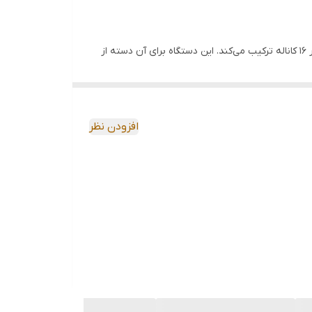
OWON MSO-8102T یک اسیلوسکوپ دیجیتال ترکیبی (Mixed Signal) است که عملکرد یک اسیلوسکوپ دو کاناله را با یک لاجیک آنالایزر 16 کاناله ترکیب می‌کند. این دستگاه برای آن دسته از
نشجویان رشته برق و الکترونیک.
افزودن نظر