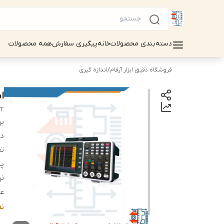
دسته‌بندی محصولات
خانه
پیگیری سفارش
همه محصولات
فروشگاه دقیق ابزار آرفام
/
اندازه گیری
اس
2T
بر
دس
تع
په
نر
ع
عم
ن
ص