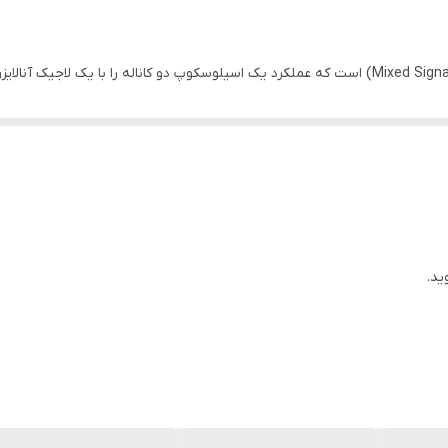
LCD رنگی 8 اینچ با وضوح 640×480 پیکسل
 آنالوگ و دیجیتال دارند، مانند مهندسین طراحی سخت‌افزار، تعمیرکاران، و دا
ید.