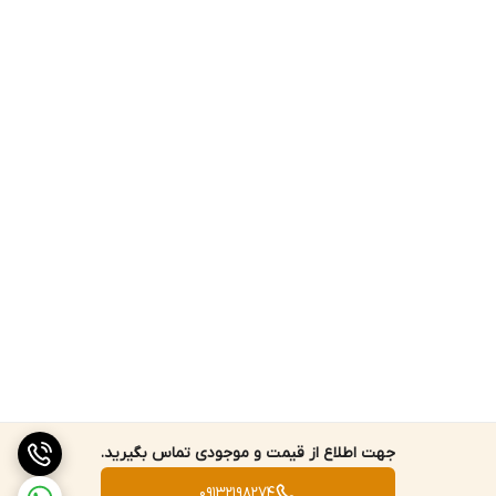
---
🎒 طراحی و امکانات ظاهری:
وزن سبک (~۶۴۵ گرم) و طراحی ارگونومیک برای حمل آسان
بدنه مقاوم و ضدضربه با روکش لاستیکی نرم برای محیط‌های صنعتی
دکمه‌های کنترلی خوش‌دست و منوی ساده برای کاربری سریع
ابعاد جمع‌وجور (حدود ۱۸×۱۱×۴ سانتی‌متر) مناسب استفاده دستی یا
رومیزی
جهت اطلاع از قیمت و موجودی تماس بگیرید.
09132198274