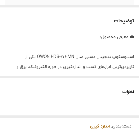
حافظه ذخیره‌سازی
۶K نقاط (6000 نقطه)
توضیحات
رزولوشن عمودی
۸ بیت
💼 معرفی محصول:
محدوده پایه زمان
از ۵ نانوثانیه تا ۱۰۰ ثانیه بر تقسیم
صفحه نمایش
رنگی TFT با سایز ۳.۷ اینچ، رزولوشن ۶۴۰×۴۸۰
اسیلوسکوپ دیجیتال دستی مدل OWON HDS‑2061MN یکی از
پیکسل
کاربردی‌ترین ابزارهای تست و اندازه‌گیری در حوزه الکترونیک، برق و
تعمیرات محسوب می‌شود. این دستگاه با ترکیب دو قابلیت مهم در یک
حداکثر ولتاژ ورودی
۳۰۰ ولت DC یا RMS
بدنه سبک و مقاوم—یعنی اسیلوسکوپ تک‌کاناله با سرعت نمونه‌برداری
نظرات
بالا و مولتی‌متر دیجیتال حرفه‌ای—پاسخ‌گوی نیاز کاربران حرفه‌ای و
نیمه‌حرفه‌ای در موقعیت‌های متنوع است.
دسته‌بندی
:
اندازه گیری
با وجود طراحی جمع‌وجور و پرتابل، این دستگاه امکانات پیشرفته‌ای مانند
تحلیل فوریه (FFT)، ۲۰ نوع اندازه‌گیری اتوماتیک، قابلیت ذخیره و پخش