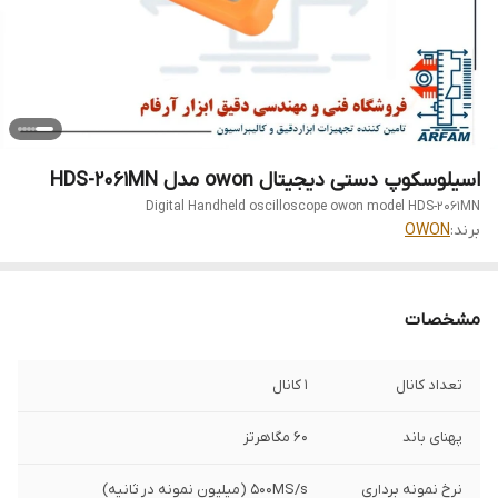
اسیلوسکوپ دستی دیجیتال owon مدل HDS-2061MN
Digital Handheld oscilloscope owon model HDS-2061MN
برند:
OWON
مشخصات
تعداد کانال
1 کانال
پهنای باند
60 مگاهرتز
نرخ نمونه برداری
۵۰۰MS/s (میلیون نمونه در ثانیه)