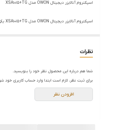
اسپکتروم آنالایزر دیجیتال OWON مدل XSA1015+TG
محدوده TG
قابلیت های نرم افزاری
تحلیل خودکار را در اختیار کاربران قرار می‌دهد.
نظرات
این مدل با توجه به کیفیت ساخت بالا، رابط کاربری آسا
مقرون‌به‌صرفه هستند.
شما هم درباره این محصول نظر خود را بنویسید.
برای ثبت نظر، لازم است ابتدا وارد حساب کاربری خود شو
افزودن نظر
---
ویژگی‌های برجسته دستگاه: