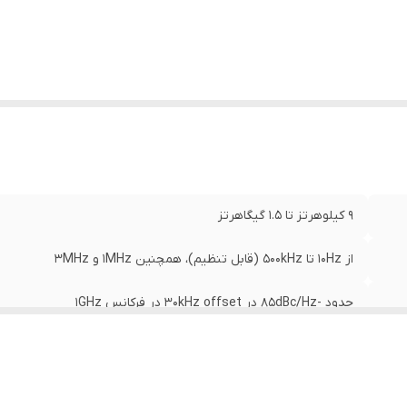
بلیت
نمایش Waterfall تحل
ای
م
پیشرفته (نرم‌افزار اختیاری) سیستم Pass/Fail برای تست خودکا
زاری
:
سیگنال‌ها
9 کیلوهرتز تا 1.5 گیگاهرتز
از 10Hz تا 500kHz (قابل تنظیم)، همچنین 1MHz و 3MHz
حدود -85dBc/Hz در 30kHz offset در فرکانس 1GHz
از -100dBm تا +20dBm
کمتر از ±1.5dB