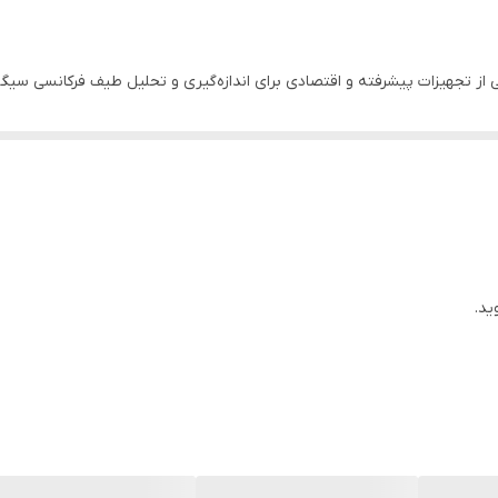
از 100kHz تا 1.5GHz
Power حالت تست EMI پیشرفته (نرم‌افزار اختیاری) سیستم Pass/Fail برای تست خودکار سیگنال‌ها
بازه فرکانسی ۹ کیلوهرتز تا ۱٫۵ گیگ
ن، دقت بسیار خوب و قیمت مناسب، یک انتخاب هوشمندانه برای کاربرانی است که
ید.