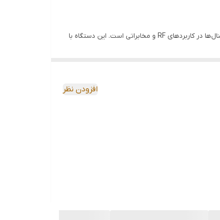
اسپکتروم آنالایزر دیجیتال OWON مدل XSA1015+TG یکی از تجهیزات پیشرفته و اقتصادی برای اندازه‌گیری و تحلیل طیف فرکانسی سیگنال‌ها در کاربردهای RF و مخابراتی است. این دستگاه با
نمایش Waterfall تحلیل سیگنال‌های مدوله‌شده (AM/FM) اندازه‌گیری Channel Power، Occupied Bandwidth، AC
اهرتز، امکاناتی نظیر نمایش دقیق سیگنال‌ها، قابلیت Tracking Generator، آزمون EMI پیش‌انطباقی، صفحه‌نمایش بزرگ لمسی و قابلیت ذخیره‌سازی و
افزودن نظر
 به دنبال یک اسپکتروم آنالایزر حرفه‌ای ولی