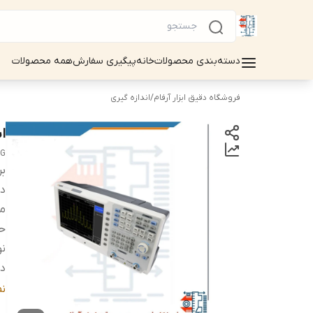
دسته‌بندی محصولات
خانه
پیگیری سفارش
همه محصولات
فروشگاه دقیق ابزار آرفام
/
اندازه گیری
اس
TG
بر
دس
مح
حد
نو
دا
د
ن
مح