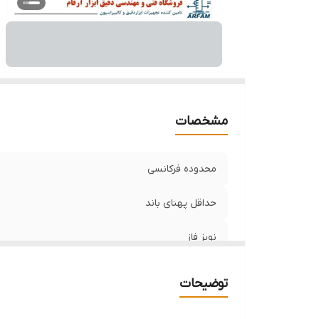
قا
ه
نر
اف
مشخصات
محدوده فرکانسی
حداقل پهنای باند
نویز فاز
دامنه ورودی
توضیحات
دقت دامنه