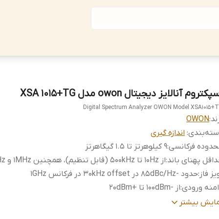
پکتروم آنالایز دیجیتال owon مدل XSA 1015+TG
Digital Spectrum Analyzer OWON Model XSA1015+
ند:
OWON
ته‌بندی
:
اندازه گیری
دوده فرکانسی
:
9 کیلوهرتز تا 1.5 گیگاهرتز
اقل پهنای باند
:
از 10Hz تا 500kHz (قابل تنظیم)، همچنین 1MHz و 3MHz
یز فاز
:
حدود -85dBc/Hz در 30kHz offset در فرکانس 1GHz
منه ورودی
:
از -100dBm تا +20dBm
قت دامنه
:
کمتر از ±1.5dB
مایش بیشتر
دوده TG
:
از 100kHz تا 1.5GHz