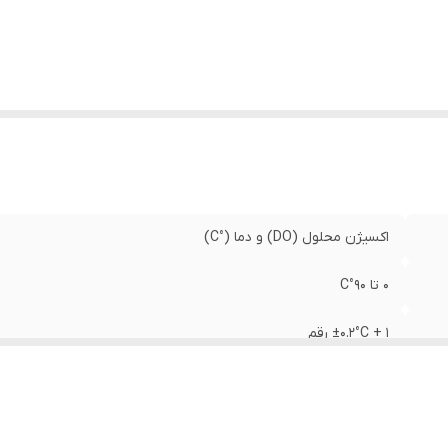
اکسیژن محلول (DO) و دما (°C)
0 تا 90°C
±0.2°C + 1 رقم
یک دکمه، قابل تنظیم شوری (MSC) و ارتفاع (MAC)
4 عدد باتری AAA