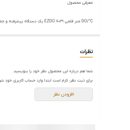
معرفی محصول
قابلیت حمل راحت را فراهم می‌کند و برای آزمایشگاه‌ها
این دستگاه ترکیبی از دقت، سرعت و مقاومت بالا است و می
نظرات
شما هم درباره این محصول نظر خود را بنویسید.
---
برای ثبت نظر، لازم است ابتدا وارد حساب کاربری خود شو
افزودن نظر
ویژگی‌ها و مشخصات فنی
اندازه‌گیری همزمان DO و دما:
نمایش همزمان DO (mg/L یا درصد اشباع) و دمای محیط (°C) روی صفحه نمایش LCD بزرگ و خوانا.