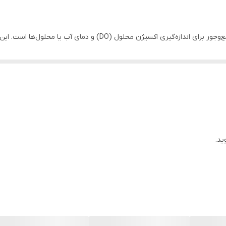
DO/°C متر قلمی EZDO 7031 یک دستگاه پیشرفته و جمع‌وجور برای اندازه‌گ
، صنایع آب و فاضلاب، پرورش آبزیان، کشاورزی هیدروپونیک، کنترل کیفیت منا
‌تواند به عنوان یک ابزار قابل اعتماد برای اندازه‌گیری مستمر و دقیق اکسیژن 
ید.