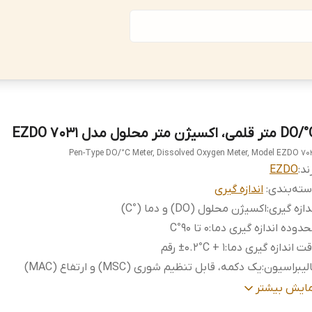
تر قلمی، اکسیژن متر محلول مدل EZDO 7031
Pen-Type DO/°C Meter, Dissolved Oxygen Meter, Model EZDO 70
ند:
EZDO
ته‌بندی
:
اندازه گیری
دازه گیری
:
اکسیژن محلول (DO) و دما (°C)
دوده اندازه گیری دما
:
0 تا 90°C
ت اندازه گیری دما
:
±0.2°C + 1 رقم
لیبراسیون
:
یک دکمه، قابل تنظیم شوری (MSC) و ارتفاع (MAC)
بع تغذیه
:
4 عدد باتری AAA
مایش بیشتر