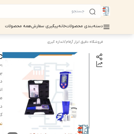
دسته‌بندی محصولات
خانه
پیگیری سفارش
همه محصولات
فروشگاه دقیق ابزار آرفام
/
اندازه گیری
DO/°C م
31
بر
دس
ان
مح
دق
کا
من
ن