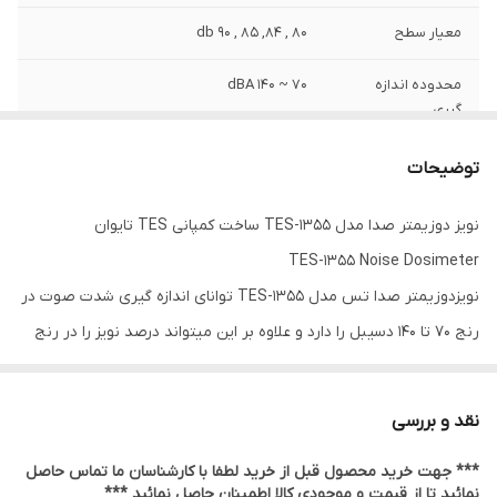
معیار سطح
80 , 84, 85 , 90 db
محدوده اندازه
70 ~ 140 dBA
گیری
دقت اندازه گیری
±1.5 db
توضیحات
نویز دوزیمتر صدا مدل 1355-TES ساخت کمپانی TES تایوان
TES-1355 Noise Dosimeter
نویزدوزیمتر صدا تس مدل TES-1355 توانای اندازه گیری شدت صوت در
رنج 70 تا 140 دسیبل را دارد و علاوه بر این میتواند درصد نویز را در رنج
0.01 تا 99.99% نشان دهد. این دوزیمتر دارای دو حالت توزین زمانی
آهسته و سریع است. همچنین برای اندازه گیری از توزین فرکانسی A
نقد و بررسی
استفاده می کند. معیار سطح دوزیمتر صدا تس مدل TES-1355 در
*** جهت خرید محصول قبل از خرید لطفا با کارشناسان ما تماس حاصل
مقادیر 80، 84، 85 و 90 دسیبل و سرعت مبادله آن، 3، 4، 5 و 6 دسیبل
نمائید تا از قیمت و موجودی کالا اطمینان حاصل نمائید ***