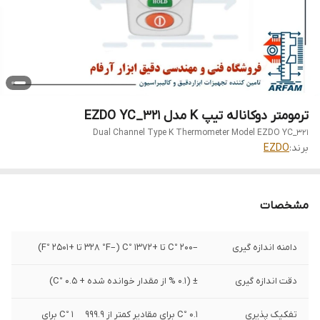
ترمومتر دوکاناله تیپ K مدل EZDO YC_321
Dual Channel Type K Thermometer Model EZDO YC_321
برند:
EZDO
مشخصات
دامنه اندازه گیری
–200 °C تا +1372 °C (–328 °F تا +2501 °F)
دقت اندازه گيری
± (0.1 % از مقدار خوانده شده + 0.5 °C)
تفکیک پذیری
0.1 °C برای مقادیر کمتر از 999.9 1 °C برای