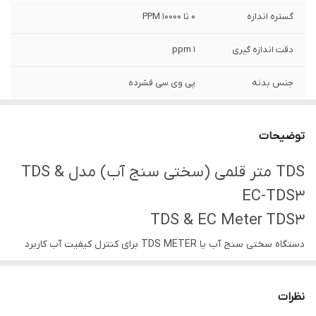
گستره اندازه
0 تا 10000 PPM
دقت اندازه گیری
1 ppm
جنس بدنه
پی وی سی فشرده
توضیحات
TDS متر قلمی (سختی سنج آب) مدل TDS &
EC-TDS3
TDS & EC Meter TDS3
دستگاه سختی سنج آب یا TDS METER برای کنترل کیفیت آب کاربرد
دارد TDS متر یا سختی سنج آب چیست ؟ سختی سنج آب یا tds متر
جهت اندازی گیری سختی آب بر حسب PPM مورد استفاده قرار میگیرد
نظرات
فرق سختی آب و TDS آب به این صورت است که سختی آب میزان