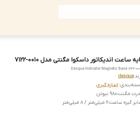
یه ساعت اندیکاتور داسکوا مگنتی مدل 0010-7122
Dasqua Indicator Magnetic Base 7122-00
ند:
dasqua
ته‌بندی
:
اندازه گیری
درت مگنت
:
980 نیوتن
یز گیره ساعت
:
6 میلی‌متر / 8 میلی‌متر