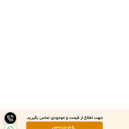
جهت اطلاع از قیمت و موجودی تماس بگیرید.
09132198274