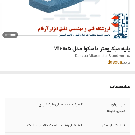
پایه میکرومتر داسکوا مدل 1105-7111
Dasqua Micrometer Stand 7111-1105
برند:
dasqua
مشخصات
پایه برای
تا ظرفیت 100 میلی‌متر/4 اینچ
میکرومترها
قابلیت باز شدن
تا 18 میلی‌متر با تنظیم دقیق و راحت