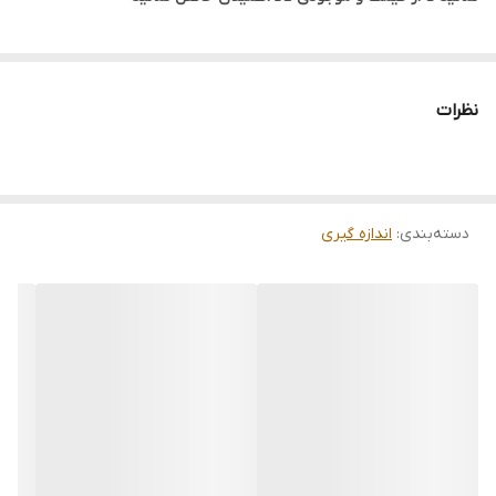
میگردد.
مشخصات فنی بادسنج یا آنومتر AMV-07 ساخت کمپانی ساخت کمپانی
PROVA تایوان
نظرات
- اندازه گیری فلو باد (CFM,CMM)
- رنجCMM,CFM فلو:999900~0 m2/min
- رنج اندازه گیری : 45.0~0.0 m/s
- قابلیت اندازه گیری دماباد : ċ 0.0~45.0
دسته‌بندی
:
اندازه گیری
- دارای حافظه تا 2000 رکورد
- قابلیت اتصال به کامپیوتر با کابل RS232
- واحدهای اندازه گیری: m/s,ft/min,knots,km/hr,mph