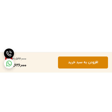
61,544,000
14
%
افزودن به سبد خرید
52,626,000
برگشت به بالا