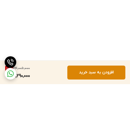
34,006,000
10
%
افزودن به سبد خرید
30,290,000
برگشت به بالا