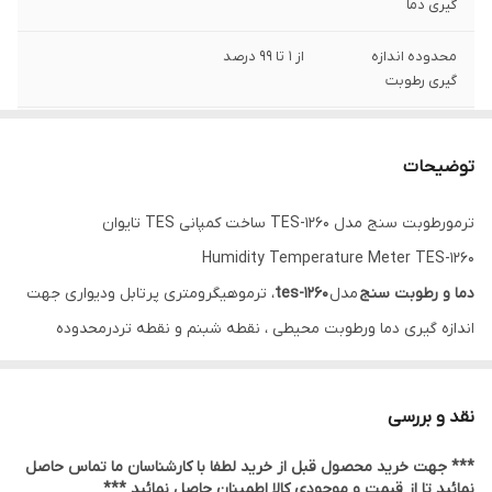
گیری دما
محدوده اندازه
از ۱ تا ۹۹ درصد
گیری رطوبت
قابلیت ذخیره داده
در حافظه به صورت دستی تا ۹۹ مجموعه
توضیحات
قابلیت اندازه گیری
دمای نقطه شبنم و دمای مرطوب
ترمورطوبت سنج مدل TES-1260 ساخت کمپانی TES تایوان
Humidity Temperature Meter TES-1260
دما و رطوبت سنج
مدل
tes-1260
، ترموهیگرومتری پرتابل ودیواری جهت
اندازه گیری دما ورطوبت محیطی ، نقطه شبنم و نقطه تردرمحدوده
دمایی20 - ~ċ60+ می باشد.ترمورطوبت متر یادشده توانایی اندازه گیری
ماکزیمم ،مینیمم به همراه ثبت زمان وثبت داده ها تا 99مورد را دارا می
نقد و بررسی
باشد.
*** جهت خرید محصول قبل از خرید لطفا با کارشناسان ما تماس حاصل
مشخصات فنی دستگاه :
نمائید تا از قیمت و موجودی کالا اطمینان حاصل نمائید ***