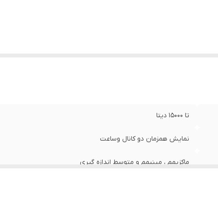
تا 15000 دیتا
نمایش همزمان دو کانال وساعت
ماکزیمم ، مینیمم و متوسط اندازه گیری
نوع K,J
1333 ~ 190-درجه سانتیگراد