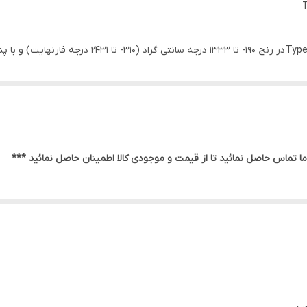
خودکار، صفحه نمایش دوگانه LCD، دیتالاگر با قابلیت ذخیره 8000 داده ی اندازه گیری شده، نمایش مقادیر حداق
ا تماس حاصل نمائید تا از قیمت و موجودی کالا اطمینان حاصل نمائید ***
مایشگر دماسنج
سنج دیجیتال