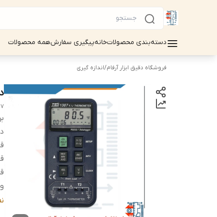
دسته‌بندی محصولات
خانه
پیگیری سفارش
همه محصولات
فروشگاه دقیق ابزار آرفام
/
اندازه گیری
دیت
07
بر
دس
قا
قا
قر
ور
مح
ن