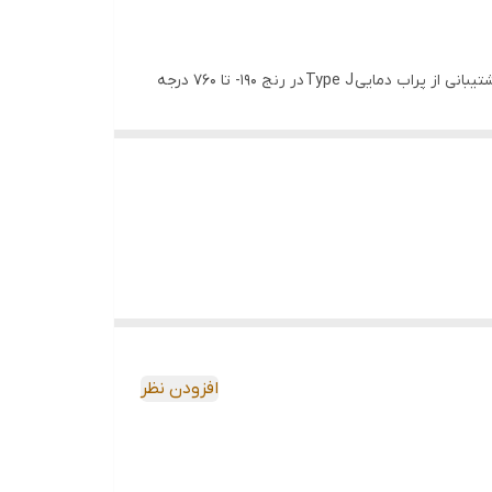
این دستگاه می تواند دما را با پشتیبانی از پراب دمایی Type K در رنج 190- تا 1333 درجه سانتی گراد (310- تا 2431 درجه فارنهایت) و با پشتیبانی از پراب دمایی Type J در رنج 190- تا 760 درجه
سانتی گراد (310- تا 1400 درجه فارنهایت) اندازه گیری کند. از دیگر ویژگی های ترمومتر و دیتالاگر دو کاناله تس TES 1307 می توان به پشتیبانی از دو پراب دمایی Type K و Type J، انتخاب رنج
ل، حداکثر و میانگین داده های اندازه گیری شده، پشتیبانی از رابز اتصال به
افزودن نظر