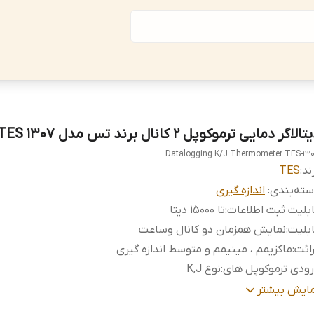
الاگر دمایی ترموکوپل 2 کانال برند تس مدل TES 1307
Datalogging K/J Thermometer TES-13
ند:
TES
ته‌بندی
:
اندازه گیری
بلیت ثبت اطلاعات
:
تا 15000 دیتا
بلیت
:
نمایش همزمان دو کانال وساعت
ائت
:
ماکزیمم ، مینیمم و متوسط اندازه گیری
ودی ترموکوپل های
:
نوع K,J
دوده اندازه گیری
:
1333 ~ 190-درجه سانتیگراد
مایش بیشتر