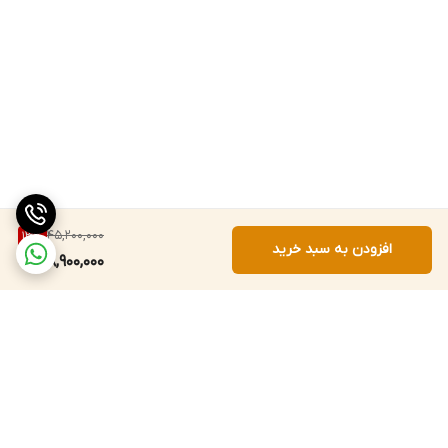
-دارای کابل RS-232 ( در مدل 1317R)
-محدوده اندازه گیری: (F° 0.9 ,C° 0.5 ±rdg %0.05 ± )
790~ 190 درجه سانیگراد
-دقت قرائت: 0.1K ,0.1F °, 0.1C
-سرعت نمونه برداری: 1.5 ثانیه
45,200,000
13
%
افزودن به سبد خرید
38,900,000
برگشت به بالا