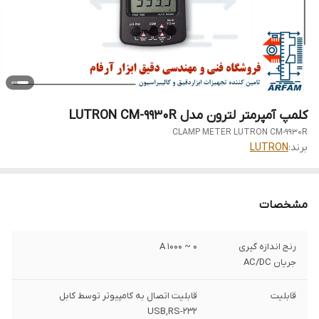
کلمپ آمپرمتر لترون مدل LUTRON CM-9930R
CLAMP METER LUTRON CM-9930R
برند:
LUTRON
مشخصات
رنج اندازه گیری
0 ~ 1000 A
جریان AC/DC
قابلیت
قابلیت اتصال به کامپیوتر توسط کابل
USB,RS-232