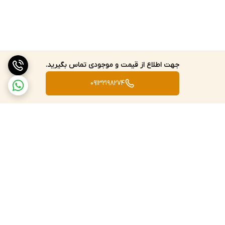
ضد آب
جهت اطلاع از قیمت و موجودی تماس بگیرید.
09132198274
برگشت به بالا