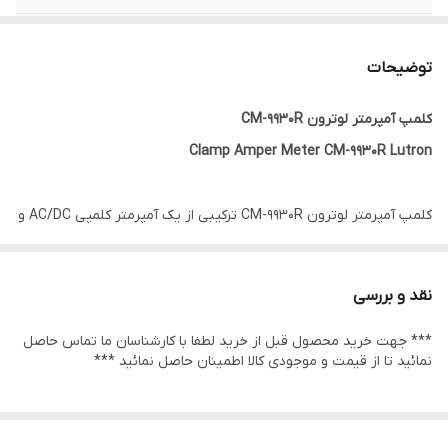
ولتاژ های DC و AC
از 400 میلی­ولت تا 1000 ولت
توضیحات
اندازه گیری
مقاومت، ظرفیت، فرکانس، تست دیود، تست
اتصال کوتاه و دور تناوب
کلمپ آمپرمتر لوترون CM-9930R
Clamp Amper Meter CM-9930R Lutron
کلمپ آمپرمتر لوترون CM-9930R ترکیبی از یک آمپرمتر کلمپی AC/DC و
یک مولتی متر دیجیتال است. این آمپرمتر لوترون مطابق با استاندارد IEC
1010 CAT III 1000V طراحی و ساخته شده است. صفحه نمایشگر بزرگ این
نقد و بررسی
دستگاه برای استفاده در صنایع بسیار مناسب است. با استفاده از این
*** جهت خرید محصول قبل از خرید لطفا با کارشناسان ما تماس حاصل
دستگاه می توان جریان، ولتاژ، مقاومت، خازن، فرکانس، تست دیود،
نمائید تا از قیمت و موجودی کالا اطمینان حاصل نمائید ***
پیوستگی و دوره کاری را مشاهده کرد. از مشخصات فنی دیگر آن می
توان به Data Holding، داشتن نور پس زمینه در نمایشگر آن و
همچنین قابلیت اتصال به کامپیوتر اشاره کرد.